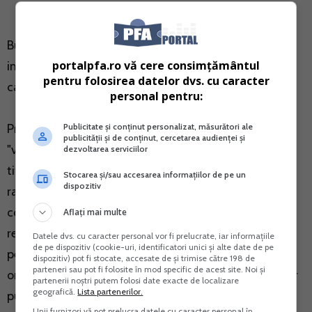
Bunurile care pot inta in
patrimoniul PFA
si care scad
portalpfa.ro vă cere consimțământul
impozitele sunt mijloacele fixe: autoturisme,
pentru folosirea datelor dvs. cu caracter
calculatoare, mobilier aferent activitatii.
personal pentru:
Publicitate și conținut personalizat, măsurători ale
Prin valoare de intrare a mijloacelor fixe intelegem
publicității și de conținut, cercetarea audienței și
"valoarea actuala pentru mijloacele fixe dobandite cu
dezvoltarea serviciilor
titlu gratuit, estimata la inscrierea lor in activ pe baza
Stocarea și/sau accesarea informațiilor de pe un
dispozitiv
raportului intocmit de experti si cu aprobarea
consiliului de administratie al agentului economic, a
Aflați mai multe
responsabilului cu gestiunea patrimoniului, in cazul
Datele dvs. cu caracter personal vor fi prelucrate, iar informațiile
de pe dispozitiv (cookie-uri, identificatori unici și alte date de pe
persoanelor juridice fara scop lucrativ, sau a
dispozitiv) pot fi stocate, accesate de și trimise către 198 de
parteneri sau pot fi folosite în mod specific de acest site. Noi și
ordonatorului de credite bugetare, in cazul institutiilor
partenerii noștri putem folosi date exacte de localizare
geografică.
Lista partenerilor.
publice".
Unii furnizori vă pot prelucra datele cu caracter personal în