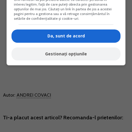
interes legitim, față de care puteți obiecta prin gestionarea
opțiunilor de mai jos. Căutați un link în partea de jos a acestei
pagini pentru a gestiona sau a vă retrage consimțământul în
setările de confidențialitate și cookie-uri.
Da, sunt de acord
Gestionați opțiunile
Autor:
ANDREI COVACI
Ti-a placut acest articol? Recomanda-l prietenilor: