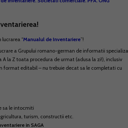
de inventariere. Societati comerciale. PFA. ONG
nventarierea!
 lucrarea “
Manualul de Inventariere
”!
lucrare a Grupului romano-german de informatii specializ
 A la Z toata procedura de urmat (adusa la zi!), inclusiv
in format editabil – nu trebuie decat sa le completati cu
 sa le intocmiti
ricultura, turism, constructii etc.
nventariere in SAGA