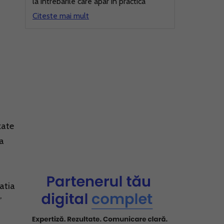
la intrebarile care apar in practica
Citeste mai mult
zate
la
zatia
”