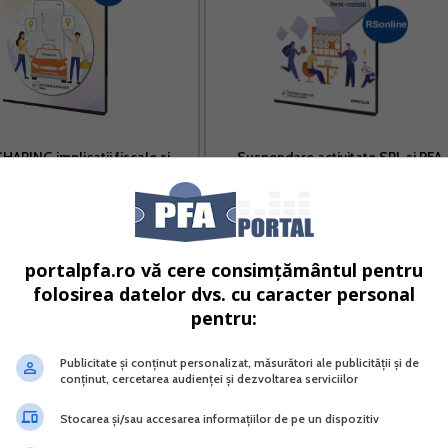
HARING implicatii fiscale si
Suspendare activitate SRL si PFA
a contabila pentru PFA si SRL
Tratament fiscal-contabil
Vreau acest produs →
Vreau acest produs →
portalpfa.ro vă cere consimțământul pentru
folosirea datelor dvs. cu caracter personal
pentru:
plicabile de fiecare entitate in parte cuprind etape de
registrare in contabilitate a rezultatelor inventarierii.
Publicitate și conținut personalizat, măsurători ale publicității și de
conținut, cercetarea audienței și dezvoltarea serviciilor
Stocarea și/sau accesarea informațiilor de pe un dispozitiv
implicat vreodata intr-o inventariere, operatiunea este fo