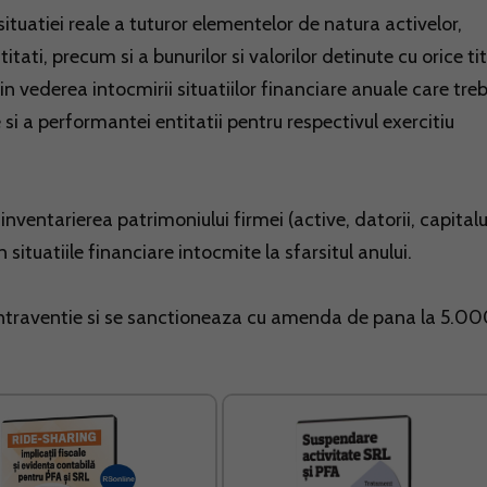
situatiei reale a tuturor elementelor de natura activelor,
ntitati, precum si a bunurilor si valorilor detinute cu orice tit
in vederea intocmirii situatiilor financiare anuale care tre
 si a performantei entitatii pentru respectivul exercitiu
inventarierea patrimoniului firmei (active, datorii, capitalu
in situatiile financiare intocmite la sfarsitul anului.
contraventie si se sanctioneaza cu amenda de pana la 5.0