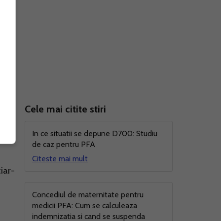
cel
Cele mai citite stiri
In ce situatii se depune D700: Studiu
de caz pentru PFA
Citeste mai mult
iar-
Concediul de maternitate pentru
medicii PFA: Cum se calculeaza
indemnizatia si cand se suspenda