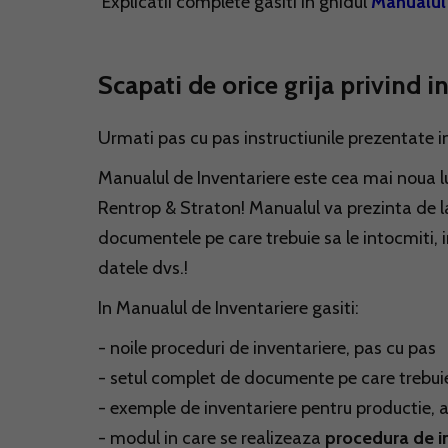
Explicatii complete gasiti in ghidul
Manualul 
Scapati de orice grija privind i
Urmati pas cu pas instructiunile prezentate in
Manualul de Inventariere este cea mai noua 
Rentrop & Straton! Manualul va prezinta de la
documentele pe care trebuie sa le intocmiti, 
datele dvs.!
In Manualul de Inventariere gasiti:
- noile proceduri de inventariere, pas cu pas
- setul complet de documente pe care trebuie
- exemple de inventariere pentru productie, ag
- modul in care se realizeaza
procedura de i