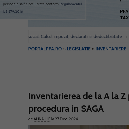
personale sa fie prelucrate conform
Regulamentul
PFA 
UE 679/2016
TAX
sediul social: Calcul impozit, declaratii si deductibilitate
Formu
•
PORTALPFA.RO
»
LEGISLATIE
»
INVENTARIERE
Inventarierea de la A la Z 
procedura in SAGA
de
ALINA ILIE
la 27 Dec. 2024