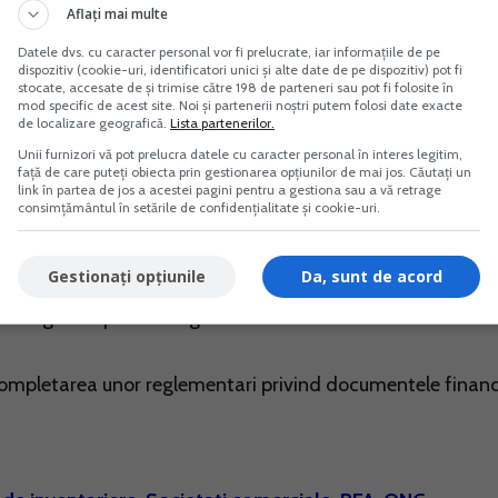
e stresanta - pot aparea usor erori, situatii neprevazute,
Aflați mai multe
ferente majore intre patrimoniul stabilit la inventariere si 
Datele dvs. cu caracter personal vor fi prelucrate, iar informațiile de pe
dispozitiv (cookie-uri, identificatori unici și alte date de pe dispozitiv) pot fi
stocate, accesate de și trimise către 198 de parteneri sau pot fi folosite în
mod specific de acest site. Noi și partenerii noștri putem folosi date exacte
de localizare geografică.
Lista partenerilor.
edura de inventariere, introduse de:
Unii furnizori vă pot prelucra datele cu caracter personal în interes legitim,
față de care puteți obiecta prin gestionarea opțiunilor de mai jos. Căutați un
link în partea de jos a acestei pagini pentru a gestiona sau a vă retrage
consimțământul în setările de confidențialitate și cookie-uri.
de dividende pe parcursul anului
Gestionați opțiunile
Da, sunt de acord
l-bugetare pentru asigurarea sustenabilitatii financiare a
mpletarea unor reglementari privind documentele financ