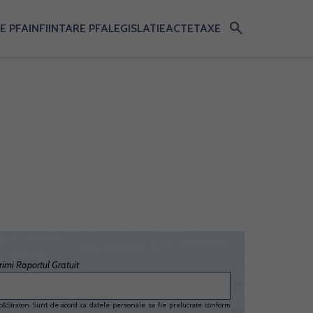
search
E PFA
INFIINTARE PFA
LEGISLATIE
ACTE
TAXE
imi Raportul Gratuit
&Straton. Sunt de acord ca datele personale sa fie prelucrate conform