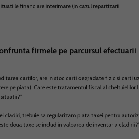
tuatiile financiare interimare (in cazul repartizarii
nfrunta firmele pe parcursul efectuarii
itarea cartilor, are in stoc carti degradate fizic si carti u
ere pe piata). Care este tratamentul fiscal al cheltuielilor 
situatii?”
ei cladiri, trebuie sa regularizam plata taxei pentru autori
ste doua taxe se includ in valoarea de inventar a cladirii?