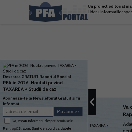
Un proiect editorial m
Liderul informatiilor spe
Descarca GRATUIT Raportul Special
PFA in 2026. Noutati privind
TAXAREA + Studii de caz
Aboneaza-te la Newsletterul Gratuit si fii
informat!
Va 
Rap
Da, vreau informatii despre produsele
Adau
Rentrop&Straton. Sunt de acord ca datele
pent