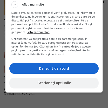
pentru firmele mici, va fi disponibila
Aflați mai multe
de miercuri
Datele dvs. cu caracter personal vor fi prelucrate, iar informațiile
05 Mar. 2024
de pe dispozitiv (cookie-uri, identificatori unici și alte date de pe
Ministrul Finantelor a anuntat ca e-Factura simplificata
dispozitiv) pot fi stocate, accesate de și trimise către 198 de
parteneri sau pot fi folosite în mod specific de acest site. Noi și
destinata firmelor mici va fi disponibila incepand de miercuri,
partenerii noștri putem folosi date exacte de localizare
6 martie 2024. Aceasta initiativa vine in intampinarea
geografică.
Lista partenerilor.
nevoilor...
Unii furnizori vă pot prelucra datele cu caracter personal în
interes legitim, față de care puteți obiecta prin gestionarea
opțiunilor de mai jos. Căutați un link în partea de jos a acestei
pagini pentru a gestiona sau a vă retrage consimțământul în
Modificari Declaratia 394: cum
setările de confidențialitate și cookie-uri.
declaram vanzarile pe casele de
marcat
Da, sunt de acord
13 Iul. 2016
Declaratia 394 privind operatiunile efectuate pe teritoriul
Gestionați opțiunile
national de catre persoane inregistrate in scopuri de TVA a
suferit mai multe modificari pe parcursul ultimelor luni.
Declaratia 394 va...