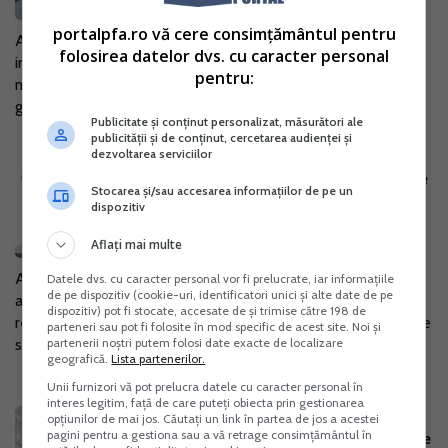
18 Apr. 2024
portalpfa.ro vă cere consimțământul pentru
ANAF a realizat un ghid pentru persoanele fizice care obtin
folosirea datelor dvs. cu caracter personal
in anul 2024 venituri din inchirieri si subinchirieri de bunuri
pentru:
mobile si imobile din patrimoniul personal. Scopul acestui
ghid este de a...
Publicitate și conținut personalizat, măsurători ale
publicității și de conținut, cercetarea audienței și
dezvoltarea serviciilor
ANAF a actualizat Ghidul caselor de
Stocarea și/sau accesarea informațiilor de pe un
marcat. Descarca-l de aici!
dispozitiv
09 Oct. 2018
Aflați mai multe
Agentia Nationala de Administrare Fiscala (ANAF) a
Datele dvs. cu caracter personal vor fi prelucrate, iar informațiile
de pe dispozitiv (cookie-uri, identificatori unici și alte date de pe
actualizat recent Ghidul caselor de marcat pe care l-a
dispozitiv) pot fi stocate, accesate de și trimise către 198 de
realizat in prima parte a lunii iunie. Documentul prezentat de
parteneri sau pot fi folosite în mod specific de acest site. Noi și
partenerii noștri putem folosi date exacte de localizare
specialisti este complet in...
geografică.
Lista partenerilor.
Unii furnizori vă pot prelucra datele cu caracter personal în
interes legitim, față de care puteți obiecta prin gestionarea
Noul ghid pentru limitele de
opțiunilor de mai jos. Căutați un link în partea de jos a acestei
pagini pentru a gestiona sau a vă retrage consimțământul în
deductibilitate ale unor categorii de