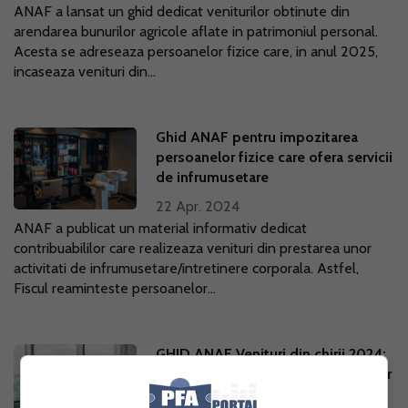
ANAF a lansat un ghid dedicat veniturilor obtinute din
arendarea bunurilor agricole aflate in patrimoniul personal.
Acesta se adreseaza persoanelor fizice care, in anul 2025,
incaseaza venituri din...
Ghid ANAF pentru impozitarea
persoanelor fizice care ofera servicii
de infrumusetare
22 Apr. 2024
ANAF a publicat un material informativ dedicat
contribuabililor care realizeaza venituri din prestarea unor
activitati de infrumusetare/intretinere corporala. Astfel,
Fiscul reaminteste persoanelor...
GHID ANAF Venituri din chirii 2024:
Declararea si impozitarea veniturilor
obtinute de persoanele fizice