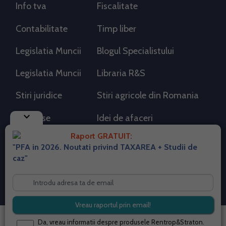
Info tva
Fiscalitate
Contabilitate
Timp liber
Legislatia Muncii
Blogul Specialistului
Legislatia Muncii
Libraria R&S
Stiri juridice
Stiri agricole din Romania
keyboard_arrow_down
AdSense
Idei de afaceri
Raport GRATUIT:
"PFA in 2026. Noutati privind TAXAREA + Studii de
RSS Flux RSS 2.0
caz"
Sitemap XML
Despre cookies
Parterneri PortalPFA
Termeni si conditii
Contact
© 2026 portalpfa.ro. Toate drepturile rezervate.
Da, vreau informatii despre produsele Rentrop&Straton.