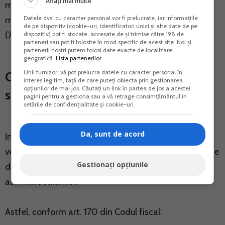
Aflați mai multe
minime brute pe tara baza de calcul nu poate fi mai
Datele dvs. cu caracter personal vor fi prelucrate, iar informațiile
mica de 24 salarii de baza minime brute pe tara
de pe dispozitiv (cookie-uri, identificatori unici și alte date de pe
(72.000 lei).
dispozitiv) pot fi stocate, accesate de și trimise către 198 de
parteneri sau pot fi folosite în mod specific de acest site. Noi și
partenerii noștri putem folosi date exacte de localizare
geografică.
Lista partenerilor.
Unii furnizori vă pot prelucra datele cu caracter personal în
Contributia de asigurari sociale de
interes legitim, față de care puteți obiecta prin gestionarea
opțiunilor de mai jos. Căutați un link în partea de jos a acestei
sanatate (CASS)
pagini pentru a gestiona sau a vă retrage consimțământul în
setările de confidențialitate și cookie-uri.
Da, sunt de acord
In cazul acestei contributii, trebuie sa fie avute in
vedere la stabilirea plafonului, toate veniturile realizate
Gestionați opțiunile
de persoana fizica cu exceptia celor din salarii si
asimilate salariilor.
Astfel, conform art. 170 din Codul fiscal: