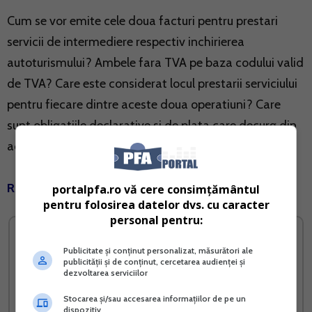
Cum se vor emite cele doua facturi pentru prestari
servicii de intermediere respectiv inchirierea
autoturismului? Ambele fara TVA pe baza codului valid
de TVA? Care este considerat locul prestarii serviciului
pentru fiecare dintre aceste doua operatiuni? Care
sunt obligatiile declarative si de plata care decurg din
aceste doua operatiuni? Care este baza legala?
Raspunsul expertilor Rentrop&Straton:
portalpfa.ro vă cere consimțământul
pentru folosirea datelor dvs. cu caracter
personal pentru:
Publicitate și conținut personalizat, măsurători ale
publicității și de conținut, cercetarea audienței și
dezvoltarea serviciilor
Stocarea și/sau accesarea informațiilor de pe un
dispozitiv