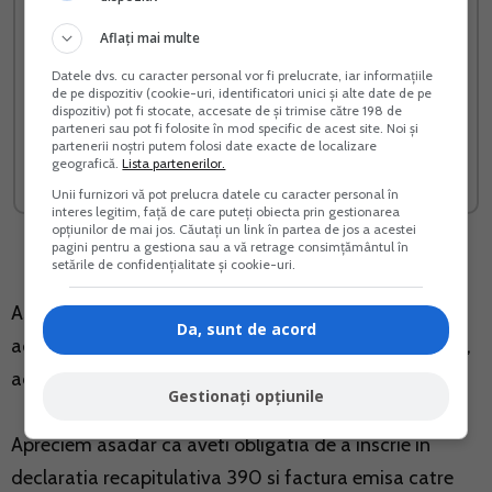
Aflați mai multe
Datele dvs. cu caracter personal vor fi prelucrate, iar informațiile
Suspendare activitate SRL
Cresterea prepelitelor
de pe dispozitiv (cookie-uri, identificatori unici și alte date de pe
dispozitiv) pot fi stocate, accesate de și trimise către 198 de
si PFA Tratament fiscal-
japoneze
parteneri sau pot fi folosite în mod specific de acest site. Noi și
contabil
partenerii noștri putem folosi date exacte de localizare
geografică.
Lista partenerilor.
Vreau acest produs →
Vreau acest produs →
Unii furnizori vă pot prelucra datele cu caracter personal în
interes legitim, față de care puteți obiecta prin gestionarea
opțiunilor de mai jos. Căutați un link în partea de jos a acestei
pagini pentru a gestiona sau a vă retrage consimțământul în
setările de confidențialitate și cookie-uri.
Asa cum arata art. 133 alin (2) din Codul fiscal, in
Da, sunt de acord
aceasta situatie locul prestarii serviciului este in Cehia,
acolo unde isi are sediul beneficiarul final.
Gestionați opțiunile
Apreciem asadar ca aveti obligatia de a inscrie in
declaratia recapitulativa 390 si factura emisa catre