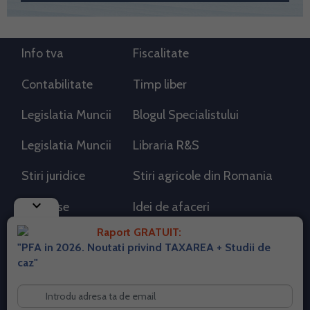
Info tva
Fiscalitate
Contabilitate
Timp liber
Legislatia Muncii
Blogul Specialistului
Legislatia Muncii
Libraria R&S
Stiri juridice
Stiri agricole din Romania
keyboard_arrow_down
AdSense
Idei de afaceri
Raport GRATUIT:
"PFA in 2026. Noutati privind TAXAREA + Studii de
RSS Flux RSS 2.0
caz"
Sitemap XML
Despre cookies
Parterneri PortalPFA