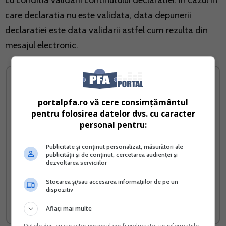
cu conditia validarii continutului declaratiei. In cazul in
care declaratia nu este validata, data depunerii
declaratiei este data validarii astfel cum rezulta din
mesajul electronic.
portalpfa.ro vă cere consimțământul
pentru folosirea datelor dvs. cu caracter
personal pentru:
Publicitate și conținut personalizat, măsurători ale
publicității și de conținut, cercetarea audienței și
dezvoltarea serviciilor
3 culturi profitabile - Goji
Contabilitatea in partida
Stocarea și/sau accesarea informațiilor de pe un
Merisoare Aronia
simpla
dispozitiv
Vreau acest produs →
Vreau acest produs →
Aflați mai multe
Datele dvs. cu caracter personal vor fi prelucrate, iar informațiile