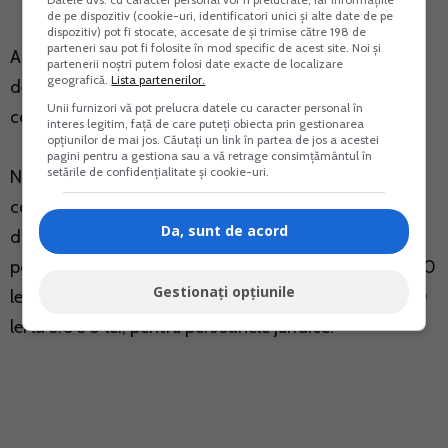
de pe dispozitiv (cookie-uri, identificatori unici și alte date de pe
dispozitiv) pot fi stocate, accesate de și trimise către 198 de
parteneri sau pot fi folosite în mod specific de acest site. Noi și
Asadar, in situatia prezentata, data depunerii
partenerii noștri putem folosi date exacte de localizare
geografică.
Lista partenerilor.
declaratiei este data de 26 - data la care s-a validat
Unii furnizori vă pot prelucra datele cu caracter personal în
continutul declaratiei.
interes legitim, față de care puteți obiecta prin gestionarea
opțiunilor de mai jos. Căutați un link în partea de jos a acestei
pagini pentru a gestiona sau a vă retrage consimțământul în
setările de confidențialitate și cookie-uri.
Nedepunerea la termenul legal al declaratiei 100
constituie contraventie conform art. 219 alin. (1) lit. b)
Da, sunt de acord
din Codul de procedura fiscala si se sanctioneaza
potrivit alin. (2) lit. d) cu amenda de la 500 lei la 1.000
Gestionați opțiunile
lei, pentru persoanele fizice, si cu amenda de la 1.000
lei la 5.000 lei, pentru persoanele juridice.