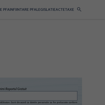
search
E PFA
INFIINTARE PFA
LEGISLATIE
ACTE
TAXE
imi Raportul Gratuit
&Straton. Sunt de acord ca datele personale sa fie prelucrate conform