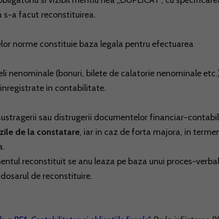
ligatoriu si vizibil mentiu nea „DUPLICAT“, cu specificare
a s-a facut reconstituirea.
or norme constituie baza legala pentru efectuarea
li nenominale (bonuri, bilete de calatorie nenominale etc.
inregistrate in contabilitate.
 sustragerii sau distrugerii documentelor financiar-contabi
zile de la constatare
, iar in caz de forta majora, in terme
a.
umentul reconstituit se anu leaza pe baza unui proces-verbal
dosarul de reconstituire.