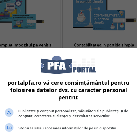
omplet Impozitul pe venit si
Contabilitatea in partida simpla
contributiile sociale
Vreau acest produs →
Vreau acest produs →
e cu pastrarea documen telor;
portalpfa.ro vă cere consimțământul pentru
folosirea datelor dvs. cu caracter personal
 lipsa documentelor respective.
pentru:
Publicitate și conținut personalizat, măsurători ale publicității și de
conținut, cercetarea audienței și dezvoltarea serviciilor
ntabil al entitatii sau persoana imputernicita sa
Stocarea și/sau accesarea informațiilor de pe un dispozitiv