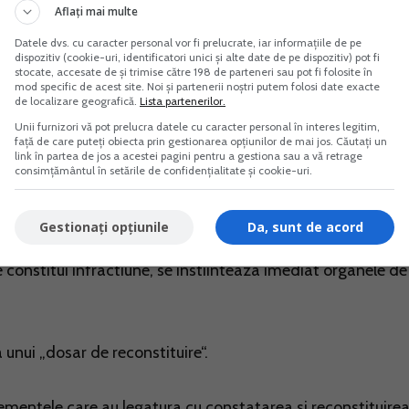
Aflați mai multe
entelor;
Datele dvs. cu caracter personal vor fi prelucrate, iar informațiile de pe
 pastrarea documentelor, dupa caz.
dispozitiv (cookie-uri, identificatori unici și alte date de pe dispozitiv) pot fi
stocate, accesate de și trimise către 198 de parteneri sau pot fi folosite în
susi conducatorului entitatii, masurile prevazute de
mod specific de acest site. Noi și partenerii noștri putem folosi date exacte
de localizare geografică.
Lista partenerilor.
ri ai consiliului de administratie, dupa caz.
Unii furnizori vă pot prelucra datele cu caracter personal în interes legitim,
față de care puteți obiecta prin gestionarea opțiunilor de mai jos. Căutați un
link în partea de jos a acestei pagini pentru a gestiona sau a vă retrage
ras sau distrus a fost intocmit de catre entitate intr-un si
consimțământul în setările de confidențialitate și cookie-uri.
mand aceleasi proceduri prin care a fost intocmit documen
ui ca este reconstituit, si sta la baza inregistrarilor in
Gestionați opțiunile
Da, sunt de acord
 constitui infractiune, se instiinteaza imediat organele de
unui „dosar de reconstituire“.
lementele care au legatura cu constatarea si reconstituire