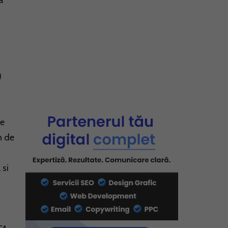
a
)
le
n de
 si