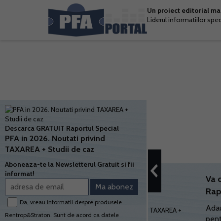
Un proiect editorial m
Liderul informatiilor spe
Descarca GRATUIT Raportul Special
PFA in 2026. Noutati privind
TAXAREA + Studii de caz
Aboneaza-te la Newsletterul Gratuit si fii
informat!
Va 
Rap
Da, vreau informatii despre produsele
Adau
Rentrop&Straton. Sunt de acord ca datele
pent