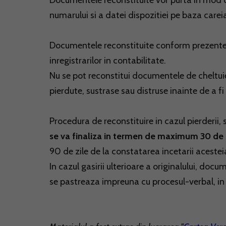
Documentele reconstituite vor purta in mod ob
numarului si a datei dispozitiei pe baza carei
Documentele reconstituite conform prezentel
inregistrarilor in contabilitate.
Nu se pot reconstitui documentele de cheltuie
pierdute, sustrase sau distruse inainte de a fi 
Procedura de reconstituire in cazul pierderii,
se va finaliza in termen de maximum 30 de 
90 de zile de la constatarea incetarii acestei
In cazul gasirii ulterioare a originalului, doc
se pastreaza impreuna cu procesul-verbal, in 