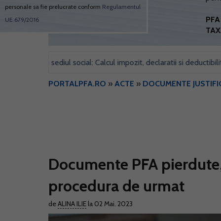
personale sa fie prelucrate conform
Regulamentul
PFA 
UE 679/2016
TAX
pentru sediul social: Calcul impozit, declaratii si deductibilitate
•
PORTALPFA.RO
»
ACTE
»
DOCUMENTE JUSTIFI
Documente PFA pierdute, 
procedura de urmat
de
ALINA ILIE
la 02 Mai. 2023