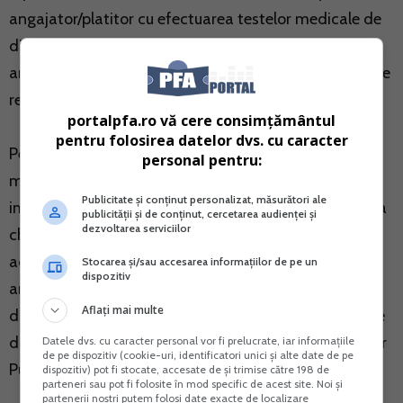
angajator/platitor cu efectuarea testelor medicale de
diagnosticare a infectiei COVID-19, la initiativa
angajatorului/platitorului, pentru persoanele fizice care
realizeaza venituri din salarii si asimilate salariilor.
portalpfa.ro vă cere consimțământul
pentru folosirea datelor dvs. cu caracter
Pentru platitorii de impozit pe veniturile
personal pentru:
microintreprinderilor, in cadrul sistemului de
Publicitate și conținut personalizat, măsurători ale
impozitare actual nu se aplica un regim de deducere a
publicității și de conținut, cercetarea audienței și
dezvoltarea serviciilor
cheltuielilor de natura salariala, prin urmare in cazul
acestora, contravaloarea cheltuielilor suportate de
Stocarea și/sau accesarea informațiilor de pe un
dispozitiv
angajator pentru efectuarea testelor medicale de
Aflați mai multe
diagnosticare a infectiei COVID-19, nu se poate scade
din baza impozabila, mai anunta Ministerul Finantelor
Datele dvs. cu caracter personal vor fi prelucrate, iar informațiile
de pe dispozitiv (cookie-uri, identificatori unici și alte date de pe
Publice.
dispozitiv) pot fi stocate, accesate de și trimise către 198 de
parteneri sau pot fi folosite în mod specific de acest site. Noi și
partenerii noștri putem folosi date exacte de localizare