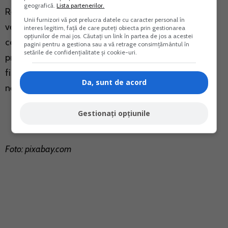
geografică.
Lista partenerilor.
Regimul fiscal aplicabil platitorilor de impozit pe
Unii furnizori vă pot prelucra datele cu caracter personal în
veniturile microintreprinderilor este similar si in cazul
interes legitim, față de care puteți obiecta prin gestionarea
opțiunilor de mai jos. Căutați un link în partea de jos a acestei
contribuabililor platitori de impozit pe venit potrivit
pagini pentru a gestiona sau a vă retrage consimțământul în
setările de confidențialitate și cookie-uri.
prevederilor Titlului IV – Impozitul pe venit din Codul
fiscal, care desfasoara activitati pentru care venitul
Da, sunt de acord
net anual se determina pe baza normelor de venit.
Gestionați opțiunile
Foto: pixabay.com