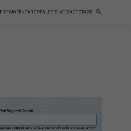
search
E PFA
INFIINTARE PFA
LEGISLATIE
ACTE
TAXE
imi Raportul Gratuit
&Straton. Sunt de acord ca datele personale sa fie prelucrate conform