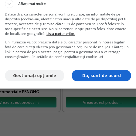
ui in care factura a fost deja emisa”.
Aflați mai multe
Datele dvs. cu caracter personal vor fi prelucrate, iar informațiile de pe
dispozitiv (cookie-uri, identificatori unici și alte date de pe dispozitiv) pot fi
stocate, accesate de și trimise către 198 de parteneri sau pot fi folosite în
mod specific de acest site. Noi și partenerii noștri putem folosi date exacte
de localizare geografică.
Lista partenerilor.
Unii furnizori vă pot prelucra datele cu caracter personal în interes legitim,
față de care puteți obiecta prin gestionarea opțiunilor de mai jos. Căutați un
link în partea de jos a acestei pagini pentru a gestiona sau a vă retrage
consimțământul în setările de confidențialitate și cookie-uri.
Gestionați opțiunile
Da, sunt de acord
 de inventariere Societati
Cultura castravetelui anti-diabet
comerciale PFA ONG
Vreau acest produs →
Vreau acest produs →