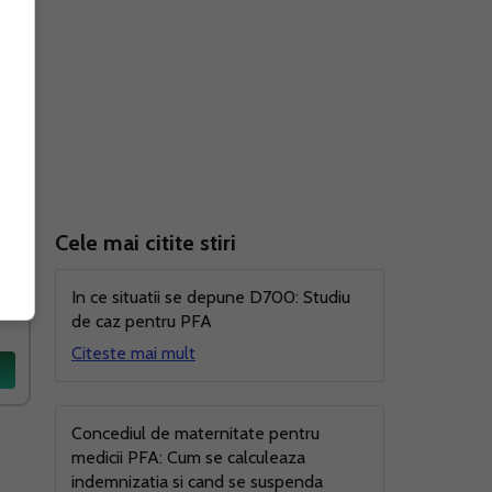
Cele mai citite stiri
In ce situatii se depune D700: Studiu
de caz pentru PFA
Citeste mai mult
Concediul de maternitate pentru
medicii PFA: Cum se calculeaza
indemnizatia si cand se suspenda