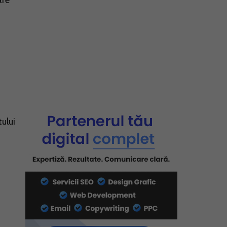
are
ului