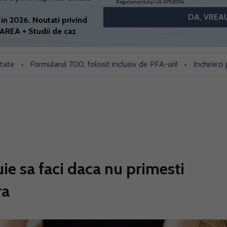
Regulamentului UE 679/2016
in 2026. Noutati privind
AREA + Studii de caz
Formularul 700, folosit inclusiv de PFA-uri!
Inchiriezi prin B
•
•
e sa faci daca nu primesti
ra