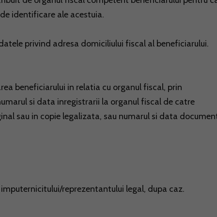
 atribuit de organul fiscal competent beneficiarului pentru c
e identificare ale acestuia.
tele privind adresa domiciliului fiscal al beneficiarului.
a beneficiarului in relatia cu organul fiscal, prin
numarul si data inregistrarii la organul fiscal de catre
iginal sau in copie legalizata, sau numarul si data document
imputernicitului/reprezentantului legal, dupa caz.