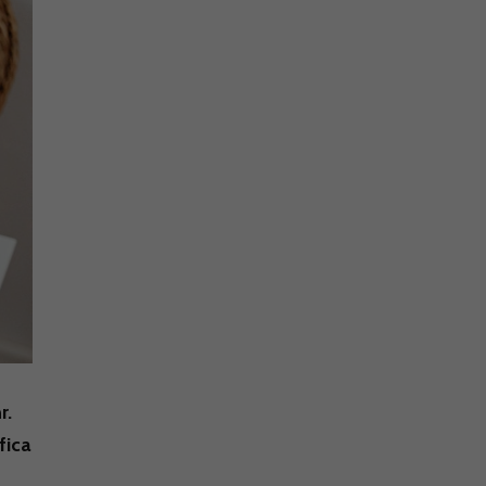
r.
fica