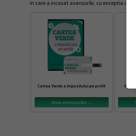
in care a incasat avansurile, cu exceptia cazul
Cartea Verde a impozitului pe profit
Manual
Vreau acest produs →