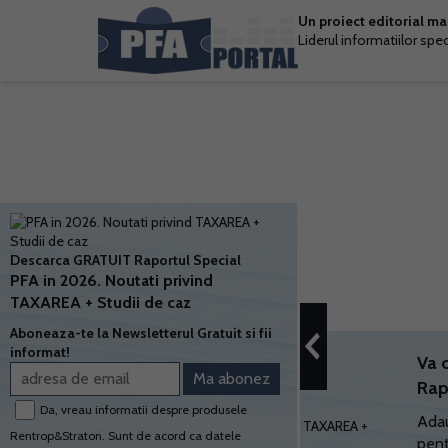
Un proiect editorial m
Liderul informatiilor spe
Descarca GRATUIT Raportul Special
PFA in 2026. Noutati privind
TAXAREA + Studii de caz
Aboneaza-te la Newsletterul Gratuit si fii
informat!
Va 
Rap
Da, vreau informatii despre produsele
Adau
Rentrop&Straton. Sunt de acord ca datele
pent