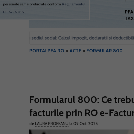
personale sa fie prelucrate conform
Regulamentul
PFA 
UE 679/2016
TAX
 pentru sediul social: Calcul impozit, declaratii si deductibilitate
PORTALPFA.RO
»
ACTE
»
FORMULAR 800
Formularul 800: Ce trebui
facturile prin RO e-Factu
de
LAURA PROFEANU
la 09 Oct. 2025