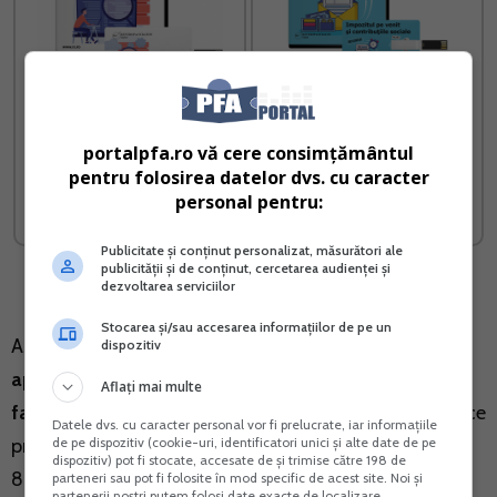
Radiere SRL PFA II IF
Ghid complet Impozitul pe
venit si contributiile
portalpfa.ro vă cere consimțământul
sociale
pentru folosirea datelor dvs. cu caracter
personal pentru:
Vreau acest produs →
Vreau acest produs →
Publicitate și conținut personalizat, măsurători ale
publicității și de conținut, cercetarea audienței și
dezvoltarea serviciilor
Stocarea și/sau accesarea informațiilor de pe un
Astfel,
acest termen de 5 zile lucratoare este
dispozitiv
aplicabil pentru facturile emise in sistemul RO e-
Aflați mai multe
factura incepand cu data de 1 ianuarie 2026
deoarece
Datele dvs. cu caracter personal vor fi prelucrate, iar informațiile
de pe dispozitiv (cookie-uri, identificatori unici și alte date de pe
prevederile art. 10 alin. (7) modificat prin O.U.G. nr.
dispozitiv) pot fi stocate, accesate de și trimise către 198 de
89/2025 sunt aplicabile din 1 ianuarie 2026, termen
parteneri sau pot fi folosite în mod specific de acest site. Noi și
partenerii noștri putem folosi date exacte de localizare