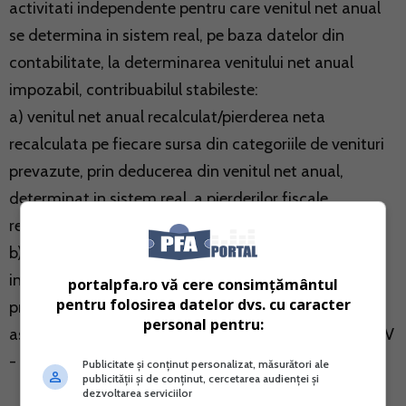
activitati independente pentru care venitul net anual
se determina in sistem real, pe baza datelor din
contabilitate, la determinarea venitului net anual
impozabil, contribuabilul stabileste:
a) venitul net anual recalculat/pierderea neta
recalculata pe fiecare sursa din categoriile de venituri
prevazute, prin deducerea din venitul net anual,
determinat in sistem real, a pierderilor fiscale
reportate;
b) venitul net anual impozabil care se determina prin
insumarea tuturor veniturilor nete anuale, recalculate,
portalpfa.ro vă cere consimțământul
pentru folosirea datelor dvs. cu caracter
prevazute la lit. a), din care se deduce contributia de
personal pentru:
asigurari sociale datorata potrivit prevederilor titlului V
- Contributii sociale obligatorii.
Publicitate și conținut personalizat, măsurători ale
publicității și de conținut, cercetarea audienței și
dezvoltarea serviciilor