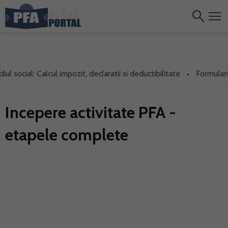
ocial: Calcul impozit, declaratii si deductibilitate
Formularul 70
•
Incepere activitate PFA -
etapele complete