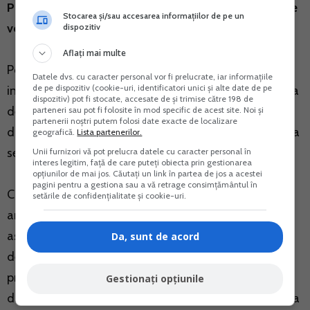
PFA va depune Declaratia unica privind impozitul pe
Stocarea și/sau accesarea informațiilor de pe un
venit.
dispozitiv
Aflați mai multe
Potrivit art. 120 din Codul Fiscal, contribuabilii, care
Datele dvs. cu caracter personal vor fi prelucrate, iar informațiile
de pe dispozitiv (cookie-uri, identificatori unici și alte date de pe
incep o activitate in cursul anului fiscal sunt obligati sa
dispozitiv) pot fi stocate, accesate de și trimise către 198 de
depuna declaratia unica in termen de 30 de zile de la
parteneri sau pot fi folosite în mod specific de acest site. Noi și
partenerii noștri putem folosi date exacte de localizare
data producerii evenimentului pentru venitul estimat a
geografică.
Lista partenerilor.
se realiza.
Unii furnizori vă pot prelucra datele cu caracter personal în
interes legitim, față de care puteți obiecta prin gestionarea
opțiunilor de mai jos. Căutați un link în partea de jos a acestei
pagini pentru a gestiona sau a vă retrage consimțământul în
Contribuabilii, care desfasoara activitate, in cursul
setările de confidențialitate și cookie-uri.
anului fiscal, in mod individual sau intr-o forma de
asociere fara personalitate juridica, sunt obligati sa
Da, sunt de acord
depuna la organul fiscal competent declaratia unica
privind impozitul pe venit si contributiile sociale
Gestionați opțiunile
datorate de persoanele fizice, pentru venitul estimat a