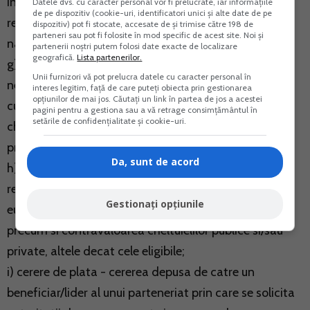
in cadrul programelor operationale, conform
Datele dvs. cu caracter personal vor fi prelucrate, iar informațiile
de pe dispozitiv (cookie-uri, identificatori unici și alte date de pe
reglementarilor legale ale Uniunii Europene si
dispozitiv) pot fi stocate, accesate de și trimise către 198 de
parteneri sau pot fi folosite în mod specific de acest site. Noi și
nationale;
partenerii noștri putem folosi date exacte de localizare
geografică.
Lista partenerilor.
g) contributia publica nationala - fondurile publice
Unii furnizori vă pot prelucra datele cu caracter personal în
necesare implementarii programelor/proiectelor, care
interes legitim, față de care puteți obiecta prin gestionarea
opțiunilor de mai jos. Căutați un link în partea de jos a acestei
cuprind cofinantarea publica si fondurile aferente
pagini pentru a gestiona sau a vă retrage consimțământul în
setările de confidențialitate și cookie-uri.
cheltuielilor publice, altele decat cele eligibile stabilite
prin contractul/decizia/ordinul de finantare;
Da, sunt de acord
h) valoarea totala a proiectului - totalul fondurilor
reprezentand contravaloarea contributiei din fonduri
Gestionați opțiunile
europene, valoarea cofinantarii publice si/sau private,
precum si contravaloarea cheltuielilor publice si/sau
private, altele decat cele eligibile;
i) cerere de plata - cererea depusa de catre un
beneficiar/lider al unui parteneriat prin care se solicita