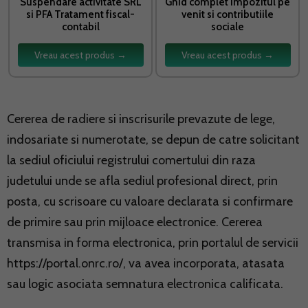
Suspendare activitate SRL
Ghid complet Impozitul pe
si PFA Tratament fiscal-
venit si contributiile
contabil
sociale
Vreau acest produs →
Vreau acest produs →
Cererea de radiere si inscrisurile prevazute de lege,
indosariate si numerotate, se depun de catre solicitant
la sediul oficiului registrului comertului din raza
judetului unde se afla sediul profesional direct, prin
posta, cu scrisoare cu valoare declarata si confirmare
de primire sau prin mijloace electronice. Cererea
transmisa in forma electronica, prin portalul de servicii
https://portal.onrc.ro/, va avea incorporata, atasata
sau logic asociata semnatura electronica calificata.