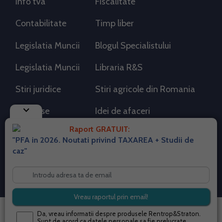
Info tva
Fiscalitate
Contabilitate
Timp liber
Legislatia Muncii
Blogul Specialistului
Legislatia Muncii
Libraria R&S
Stiri juridice
Stiri agricole din Romania
keyboard_arrow_down
AdSense
Idei de afaceri
Raport GRATUIT:
"PFA in 2026. Noutati privind TAXAREA + Studii de
RSS Flux RSS 2.0
caz"
Sitemap XML
Despre cookies
Parterneri PortalPFA
Termeni si conditii
Contact
© 2026 portalpfa.ro. Toate drepturile rezervate.
Da, vreau informatii despre produsele Rentrop&Straton.
Sunt de acord ca datele personale sa fie prelucrate