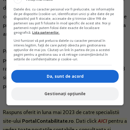
de inregistrare fiscala va fi transmis organului fiscal
Datele dvs. cu caracter personal vor fi prelucrate, iar informațiile
de pe dispozitiv (cookie-uri, identificatori unici și alte date de pe
competent, fie prin posta, cu confirmare de primire, fie
dispozitiv) pot fi stocate, accesate de și trimise către 198 de
parteneri sau pot fi folosite în mod specific de acest site. Noi și
prin depunerea la organul fiscal competent, in vederea
partenerii noștri putem folosi date exacte de localizare
geografică.
Lista partenerilor.
anularii acestuia.
Unii furnizori vă pot prelucra datele cu caracter personal în
interes legitim, față de care puteți obiecta prin gestionarea
opțiunilor de mai jos. Căutați un link în partea de jos a acestei
Prin urmare, fiscal, trebuie sa depuna declaratia unica
pagini pentru a gestiona sau a vă retrage consimțământul în
setările de confidențialitate și cookie-uri.
pentru anul 2022 si in termen de 30 de zile de la
radiere se depune si declaratia unica pentru anul 2023
Da, sunt de acord
si D 700, unde se completeaza capitalul cu date
privind starea contribuabilului.
Gestionați opțiunile
Raspuns oferit in luna mai 2023 de catre specialistii
site-ului
PortalContabilitate.ro
. Dati click
AICI
pentru a
vedea toate noutatile contabile + consultanta si