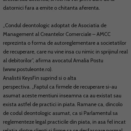
datornici fara a emite o chitanta aferenta.
„Condul deontologic adoptat de Asociatia de
Management al Creantelor Comerciale – AMCC
reprezinta o forma de autoreglementare a societatilor
de recuperare, care nu vine insa cu nimic in sprijinul real
al debitorilor”, afirma avocatul Amalia Postu
(www.postuleonte.ro).
Analistii KeysFin suprind si o alta
perspectiva. „Faptul ca firmele de recuperare si-au
asumat aceste mentiuni inseamna ca au existat sau
exista astfel de practici in piata. Ramane ca, dincolo
de codul deontologic asumat, ca si Parlamentul sa
reglementeze legal practicile din piata, in asa fel incat
relatia dintre clienti si firme sa se desfasoare normal,