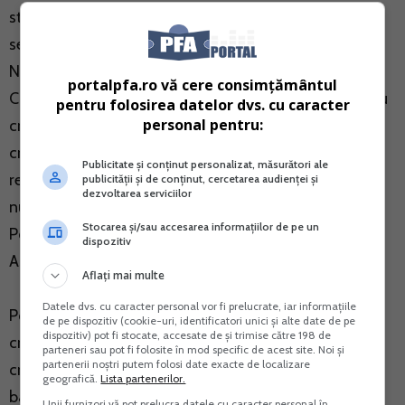
strictete cu care se desfasoara business-urile din
sectorul bancar, aflate sub monitorizarea Bancii
Nationale.
portalpfa.ro vă cere consimțământul
Cat de legal este transferul de responsabilitate pentru
pentru folosirea datelor dvs. cu caracter
personal pentru:
creante de la banca la un SRL? "Mecanismul cesiunii
creantelor bancare catre societatile specializate de
Publicitate și conținut personalizat, măsurători ale
recuperare ascunde, sub aparenta legalitatii,
publicității și de conținut, cercetarea audienței și
dezvoltarea serviciilor
numeroase nereguli si incalcari ale legii”, spune Amalia
Stocarea și/sau accesarea informațiilor de pe un
Postu, avocat partener in cadrul Postu Leonte si
dispozitiv
Asociatii SCA.
Aflați mai multe
Datele dvs. cu caracter personal vor fi prelucrate, iar informațiile
Potrivit acesteia, in acesta privinta, cesionarea unui
de pe dispozitiv (cookie-uri, identificatori unici și alte date de pe
dispozitiv) pot fi stocate, accesate de și trimise către 198 de
credit bancar reprezinta practic preluarea calitatii de
parteneri sau pot fi folosite în mod specific de acest site. Noi și
partenerii noștri putem folosi date exacte de localizare
creditor de catre societatea de recuperare, in locul
geografică.
Lista partenerilor.
bancii, fara insa ca aceasta sa indeplineasca toate
Unii furnizori vă pot prelucra datele cu caracter personal în