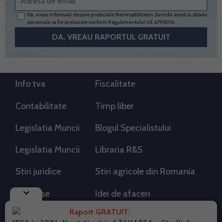
Da, vreau informatii despre produsele Rentrop&Straton. Sunt de acord ca datele
personale sa fie prelucrate conform
Regulamentului UE 679/2016
Info tva
Fiscalitate
Contabilitate
Timp liber
Legislatia Muncii
Blogul Specialistului
Legislatia Muncii
Libraria R&S
Stiri juridice
Stiri agricole din Romania
keyboard_arrow_down
AdSense
Idei de afaceri
Raport GRATUIT: