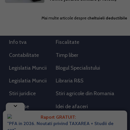
Mai multe articole despre
cheltuieli deductibile
Info tva
Fiscalitate
Contabilitate
Timp liber
Legislatia Muncii
Blogul Specialistului
Legislatia Muncii
Libraria R&S
Stiri juridice
Stiri agricole din Romania
keyboard_arrow_down
AdSense
Idei de afaceri
Raport GRATUIT:
"PFA in 2026. Noutati privind TAXAREA + Studii de
RSS Flux RSS 2.0
caz"