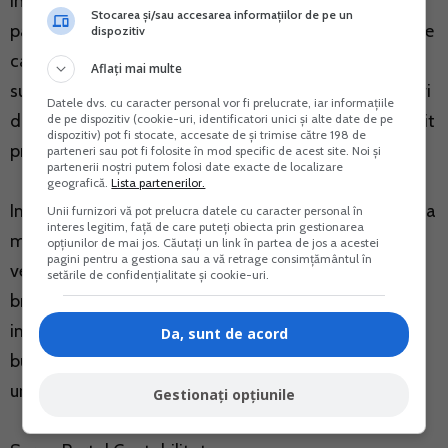
In plus, bunurile si/sau serviciile primite de un
Stocarea și/sau accesarea informațiilor de pe un
participant la persoana juridica, acordate/furnizate de
dispozitiv
catre persoana juridica in folosul personal al acestuia
Aflați mai multe
sunt considerate, la nivelul persoanei fizice, ca venituri
Datele dvs. cu caracter personal vor fi prelucrate, iar informațiile
din alte surse, fiind supuse impozitului pe venit, potrivit
de pe dispozitiv (cookie-uri, identificatori unici și alte date de pe
dispozitiv) pot fi stocate, accesate de și trimise către 198 de
prevederilor art. 114 alin. (2) lit. h) din Codul Fiscal.
parteneri sau pot fi folosite în mod specific de acest site. Noi și
partenerii noștri putem folosi date exacte de localizare
geografică.
Lista partenerilor.
Impozitul pe venit se calculeaza prin retinere la sursa la
Unii furnizori vă pot prelucra datele cu caracter personal în
interes legitim, față de care puteți obiecta prin gestionarea
momentul acordarii veniturilor de catre platitorii de
opțiunilor de mai jos. Căutați un link în partea de jos a acestei
pagini pentru a gestiona sau a vă retrage consimțământul în
venituri, prin aplicarea cotei de 16% asupra venitului
setările de confidențialitate și cookie-uri.
brut (art. 115). Impozitul calculat si retinut reprezinta
impozit final. Impozitul astfel retinut se plateste la
Da, sunt de acord
bugetul de stat pana la data de 25 inclusiv a lunii
urmatoare celei in care a fost retinut/datorat.
Gestionați opțiunile