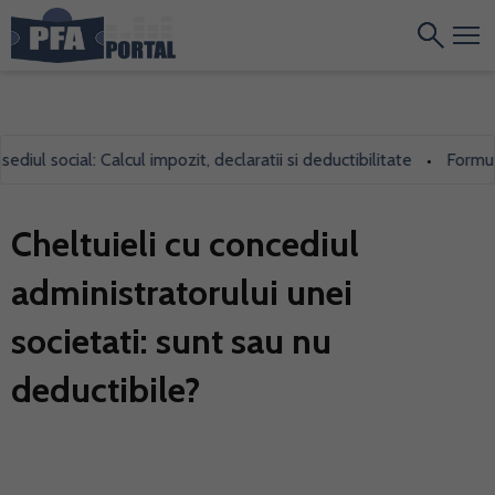
ul social: Calcul impozit, declaratii si deductibilitate
Formularu
•
Cheltuieli cu concediul
administratorului unei
societati: sunt sau nu
deductibile?