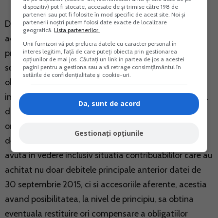
dispozitiv) pot fi stocate, accesate de și trimise către 198 de
parteneri sau pot fi folosite în mod specific de acest site. Noi și
partenerii noștri putem folosi date exacte de localizare
De asemenea, exista posibilitatea de a beneficia de
geografică.
Lista partenerilor.
aceste facilitati inclusiv in cazul in care debitele
Unii furnizori vă pot prelucra datele cu caracter personal în
interes legitim, față de care puteți obiecta prin gestionarea
principale au fost stinse anterior datei de 30
opțiunilor de mai jos. Căutați un link în partea de jos a acestei
septembrie 2015, insa la acea data nu erau stinse si
pagini pentru a gestiona sau a vă retrage consimțământul în
setările de confidențialitate și cookie-uri.
obligatiile accesorii. In aceasta ipoteza, contribuabilii
interesati trebuie sa achite cotele de accesorii pana la
Da, sunt de acord
data de 31 martie 2016 si, de asemenea, sa notifice
organele fiscale in legatura cu intentia de a beneficia
Gestionați opțiunile
de amnistie. In contextul acestei ipoteze, ar trebui
avuta in vedere inclusiv situatia contribuabililor care au
achitat nu doar debitele principale anterior datei de
30 septembrie 2015, ci si accesoriile aferente, acestia
avand posibilitatea, la nivel de principiu, sa obtina
eventuala restituire ori compensare a obligatiilor