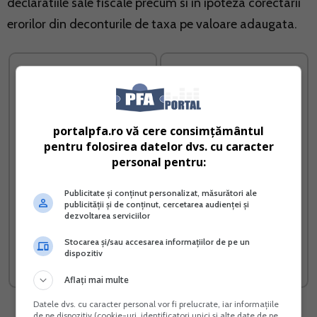
declaratiile sale fiscale precum si in ipoteza corectarii
erorilor din deconturile de taxa pe valoare adaugata.
portalpfa.ro vă cere consimțământul
pentru folosirea datelor dvs. cu caracter
personal pentru:
Publicitate și conținut personalizat, măsurători ale
publicității și de conținut, cercetarea audienței și
Contabilitatea in partida
Contabilitatea si
dezvoltarea serviciilor
simpla
fiscalitatea persoanelor
fizice
Stocarea și/sau accesarea informațiilor de pe un
dispozitiv
Vreau acest produs →
Vreau acest produs →
Aflați mai multe
Datele dvs. cu caracter personal vor fi prelucrate, iar informațiile
de pe dispozitiv (cookie-uri, identificatori unici și alte date de pe