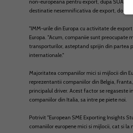
non-europeana pentru export, dupa SUA, este 
destinatie nesemnificativa de export, doar 1
"IMM-urile din Europa cu activitate de export
Europa. "Acum, companiie sunt preocupate m
transporturilor, asteptand sprijin din partea p
internationale."
Majoritatea companiilor mici si mijlocii din E
reprezentantii companiilor din Belgia, Franta
principalul driver. Acest factor se regaseste 
companiilor din Italia, sa intre pe piete noi.
Potrivit "European SME Exporting Insights Stu
comaniilor europene mici si mijlocii, cat si la n