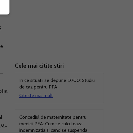
e o
S
le
Cele mai citite stiri
 –
In ce situatii se depune D700: Studiu
de caz pentru PFA
ptia
Citeste mai mult
l
Concediul de maternitate pentru
medicii PFA: Cum se calculeaza
IMM-
indemnizatia si cand se suspenda