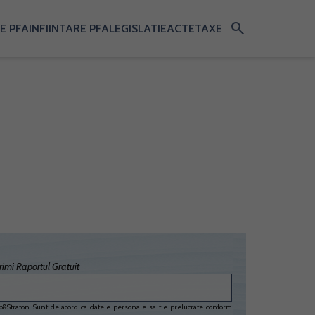
search
E PFA
INFIINTARE PFA
LEGISLATIE
ACTE
TAXE
imi Raportul Gratuit
&Straton. Sunt de acord ca datele personale sa fie prelucrate conform