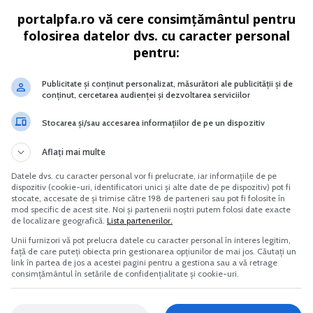
portalpfa.ro vă cere consimțământul pentru
Vreau acest produs →
Vreau acest produs →
folosirea datelor dvs. cu caracter personal
pentru:
Publicitate și conținut personalizat, măsurători ale publicității și de
 exporturilor si intra in piete noi, beneficiind astfel de
conținut, cercetarea audienței și dezvoltarea serviciilor
a Cindy Miller, Presedinte, UPS Europa. „Notabil este faptul
Stocarea și/sau accesarea informațiilor de pe un dispozitiv
mina sa inceapa activitatea de export. Bariere impuse sau r
a zona, pana ce clientii ii contacteaza direct pentru a pla
Aflați mai multe
 a comertului electronic, IMM-urile europene beneficiaza d
Datele dvs. cu caracter personal vor fi prelucrate, iar informațiile de pe
dispozitiv (cookie-uri, identificatori unici și alte date de pe dispozitiv) pot fi
 export."
stocate, accesate de și trimise către 198 de parteneri sau pot fi folosite în
mod specific de acest site. Noi și partenerii noștri putem folosi date exacte
de localizare geografică.
Lista partenerilor.
e numar de IMM-uri cu activitate de export, potrivit
Unii furnizori vă pot prelucra datele cu caracter personal în interes legitim,
față de care puteți obiecta prin gestionarea opțiunilor de mai jos. Căutați un
, cu peste 120.000 de companii incluse, cu toate ca Fran
link în partea de jos a acestei pagini pentru a gestiona sau a vă retrage
ri exportatori. Pentru fiecare tara, exista preferinte clare
consimțământul în setările de confidențialitate și cookie-uri.
 ca acestea se extind treptat. In general, cea mai mare pi