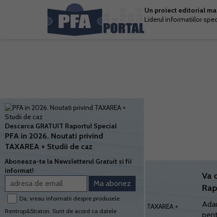
Un proiect editorial m
Liderul informatiilor spe
Descarca GRATUIT Raportul Special
PFA in 2026. Noutati privind
TAXAREA + Studii de caz
Aboneaza-te la Newsletterul Gratuit si fii
informat!
Va 
Rap
Da, vreau informatii despre produsele
Adau
Rentrop&Straton. Sunt de acord ca datele
pent