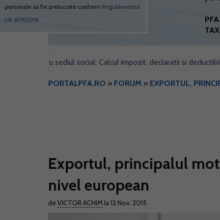
personale sa fie prelucrate conform
Regulamentul
PFA 
UE 679/2016
TAX
l pentru sediul social: Calcul impozit, declaratii si deductibilitate
PORTALPFA.RO
»
FORUM
»
EXPORTUL, PRINCI
Exportul, principalul mot
nivel european
de
VICTOR ACHIM
la 12 Nov. 2015