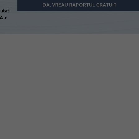
utati
A +