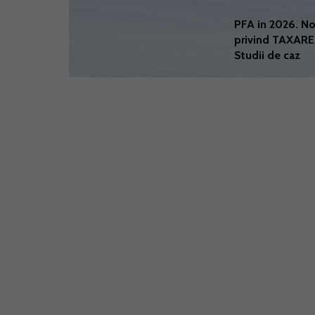
PFA in 2026. No
privind TAXARE
Studii de caz