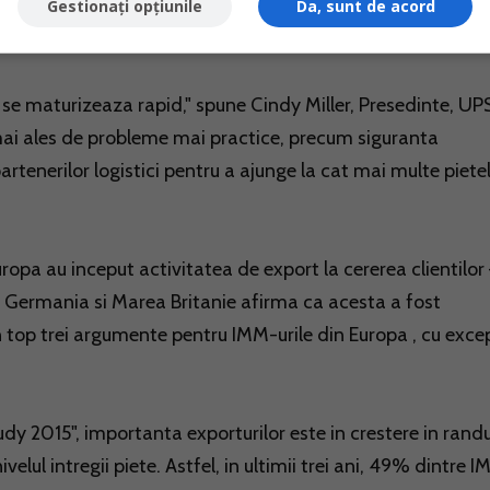
Asia, urmata de Africa si Orientul Mijlociu. China raman
Gestionați opțiunile
Da, sunt de acord
1% dintre companii exporta acolo.
 se maturizeaza rapid," spune Cindy Miller, Presedinte, UP
ai ales de probleme mai practice, precum siguranta
artenerilor logistici pentru a ajunge la cat mai multe piete
uropa au inceput activitatea de export la cererea clientilor
, Germania si Marea Britanie afirma ca acesta a fost
in top trei argumente pentru IMM-urile din Europa , cu exce
dy 2015", importanta exporturilor este in crestere in randu
ivelul intregii piete. Astfel, in ultimii trei ani, 49% dintre 