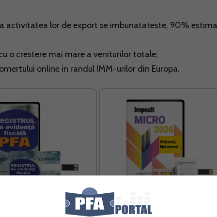
e la activitatea lor de export se imbunatateste, 90% estim
u o crestere mai mare a veniturilor totale;
omertului online in randul IMM-urilor din Europa.
rul de Evidenta Fiscala PFA
Impozit MICRO 2026 Fara erori far
amenzi