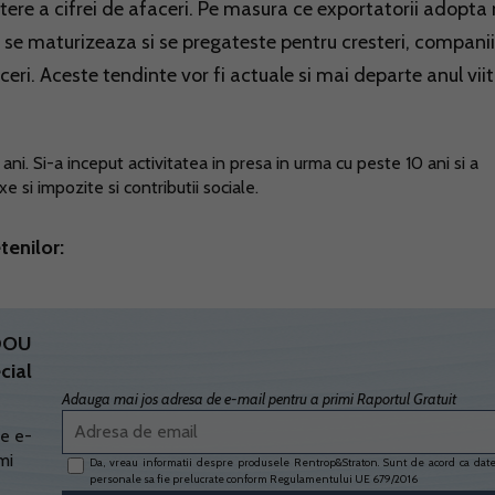
stere a cifrei de afaceri. Pe masura ce exportatorii adopta 
r se maturizeaza si se pregateste pentru cresteri, companii
ri. Aceste tendinte vor fi actuale si mai departe anul viit
ni. Si-a inceput activitatea in presa in urma cu peste 10 ani si a
 si impozite si contributii sociale.
tenilor:
ADOU
cial
Adauga mai jos adresa de e-mail pentru a primi Raportul Gratuit
e e-
mi
Da, vreau informatii despre produsele Rentrop&Straton. Sunt de acord ca dat
personale sa fie prelucrate conform
Regulamentului UE 679/2016