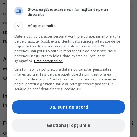
timpului la sediul firmei cu care are incheiat contractul,
Stocarea și/sau accesarea informațiilor de pe un
daca sunt indeplinite cel putin 4 din cele 7 criterii
dispozitiv
descrise la art. 7 pct. 3 din Codul fiscal, nu mai exista
Aflați mai multe
risc de reconsiderarea activitatii sale ca fiind de
Datele dvs. cu caracter personal vor fi prelucrate, iar informațiile
natura salariala, incepand cu anul 2017.
de pe dispozitiv (cookie-uri, identificatori unici și alte date de pe
dispozitiv) pot fi stocate, accesate de și trimise către 198 de
parteneri sau pot fi folosite în mod specific de acest site. Noi și
partenerii noștri putem folosi date exacte de localizare
Astfel, PFA va emite si facturi iar in baza facturilor
geografică.
Lista partenerilor.
emise de acesta, veti inregistra cheltuielile in
Unii furnizori vă pot prelucra datele cu caracter personal în
interes legitim, față de care puteți obiecta prin gestionarea
contabilitate, similar ca si de la alti furnizori.
opțiunilor de mai jos. Căutați un link în partea de jos a acestei
pagini pentru a gestiona sau a vă retrage consimțământul în
setările de confidențialitate și cookie-uri.
In calitate de beneficar, al PFA, nu alte obligatii fiscale,
in afara celor obisnuite (ex.declarare in D394 etc.)
Da, sunt de acord
Daca intr-un an fiscal, PFA realizeaza venituri mai mari
Gestionați opțiunile
de 220.000 de lei, va avea obligatia inregistrarii in