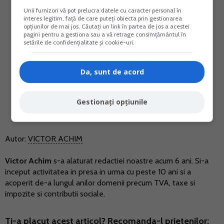
Unii furnizori vă pot prelucra datele cu caracter personal în
interes legitim, față de care puteți obiecta prin gestionarea
opțiunilor de mai jos. Căutați un link în partea de jos a acestei
pagini pentru a gestiona sau a vă retrage consimțământul în
setările de confidențialitate și cookie-uri.
Da, sunt de acord
Gestionați opțiunile
Autor:
VICTOR ACHIM
Victor Achim
s-a alaturat redactiei noastre acum 6 ani. Si-a
inceput activitatea in presa in urma cu peste 10 ani si a
acoperit de-a lungul anilor domenii precum TVA, taxe si
impozite si contributii sociale.
Ti-a placut acest articol? Recomanda-l prietenilor: