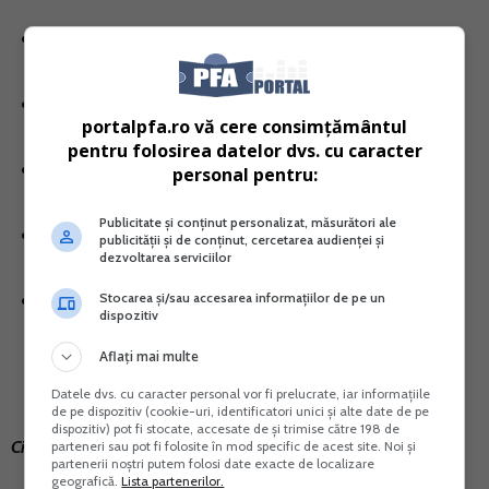
CAEN 9312 Activitati ale cluburilor sportive
CAEN 9313 Activitati ale centrelor de fitness
portalpfa.ro vă cere consimțământul
pentru folosirea datelor dvs. cu caracter
CAEN 9319 Alte activitati sportive
personal pentru:
Publicitate și conținut personalizat, măsurători ale
CAEN 9321 Balciuri si parcuri de distractii
publicității și de conținut, cercetarea audienței și
dezvoltarea serviciilor
CAEN 9329 Alte activitati recreative si distractive
Stocarea și/sau accesarea informațiilor de pe un
dispozitiv
n.c.a
Aflați mai multe
Datele dvs. cu caracter personal vor fi prelucrate, iar informațiile
de pe dispozitiv (cookie-uri, identificatori unici și alte date de pe
dispozitiv) pot fi stocate, accesate de și trimise către 198 de
Citeste mai multe informatii aici >>
parteneri sau pot fi folosite în mod specific de acest site. Noi și
partenerii noștri putem folosi date exacte de localizare
geografică.
Lista partenerilor.