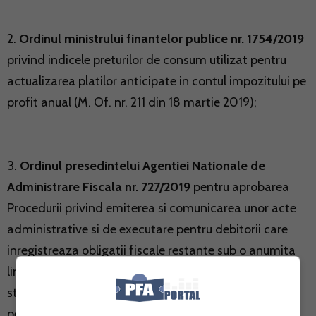
2.
Ordinul ministrului finantelor publice nr. 1754/2019
privind indicele preturilor de consum utilizat pentru
actualizarea platilor anticipate in contul impozitului pe
profit anual (M. Of. nr. 211 din 18 martie 2019);
3.
Ordinul presedintelui Agentiei Nationale de
Administrare Fiscala nr. 727/2019
pentru aprobarea
Procedurii privind emiterea si comunicarea unor acte
administrative si de executare pentru debitorii care
inregistreaza obligatii fiscale restante sub o anumita
limita si pentru modificarea Procedurii privind
stabilirea obligatiilor fiscale accesorii reprezentand
penalitati de nedeclarare, aprobata prin Ordinul