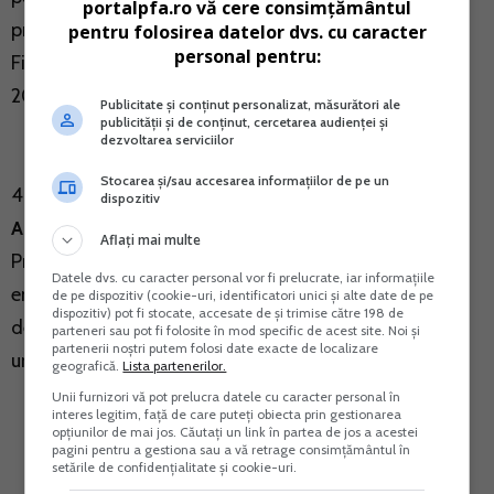
portalpfa.ro vă cere consimțământul
presedintelui Agentiei Nationale de Administrare
pentru folosirea datelor dvs. cu caracter
personal pentru:
Fiscala nr. 3.834/2015 (M. Of. nr. 220 din 21 martie
2019);
Publicitate și conținut personalizat, măsurători ale
publicității și de conținut, cercetarea audienței și
dezvoltarea serviciilor
Stocarea și/sau accesarea informațiilor de pe un
4.
Ordinul presedintelui Agentiei Nationale de
dispozitiv
Administrare Fiscala nr. 819/2019
pentru aprobarea
Aflați mai multe
Procedurii privind organizarea Registrului
Datele dvs. cu caracter personal vor fi prelucrate, iar informațiile
entitatilor/unitatilor de cult pentru care se acorda
de pe dispozitiv (cookie-uri, identificatori unici și alte date de pe
dispozitiv) pot fi stocate, accesate de și trimise către 198 de
deduceri fiscale, precum si a modelului si continutului
parteneri sau pot fi folosite în mod specific de acest site. Noi și
partenerii noștri putem folosi date exacte de localizare
unor formulare (M. Of. nr. 223 din 22 martie 2019).
geografică.
Lista partenerilor.
Unii furnizori vă pot prelucra datele cu caracter personal în
interes legitim, față de care puteți obiecta prin gestionarea
opțiunilor de mai jos. Căutați un link în partea de jos a acestei
pagini pentru a gestiona sau a vă retrage consimțământul în
setările de confidențialitate și cookie-uri.