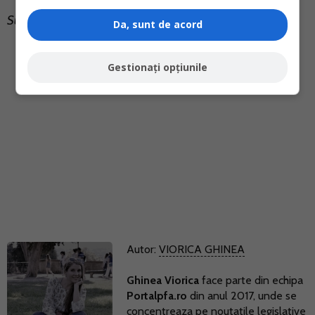
Sursa: ANAF
Da, sunt de acord
Gestionați opțiunile
Autor:
VIORICA GHINEA
Ghinea Viorica
face parte din echipa
Portalpfa.ro
din anul 2017, unde se
concentreaza pe noutatile legislative