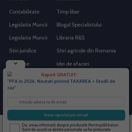
Contabilitate
Timp liber
Legislatia Muncii
Blogul Specialistului
Legislatia Muncii
Libraria R&S
Stiri juridice
Stiri agricole din Romania
keyboard_arrow_down
AdSense
Idei de afaceri
Raport GRATUIT:
"PFA in 2026. Noutati privind TAXAREA + Studii de
RSS Flux RSS 2.0
caz"
Sitemap XML
Despre cookies
Parterneri PortalPFA
Termeni si conditii
Contact
© 2026 portalpfa.ro. Toate drepturile rezervate.
Da, vreau informatii despre produsele Rentrop&Straton.
Sunt de acord ca datele personale sa fie prelucrate