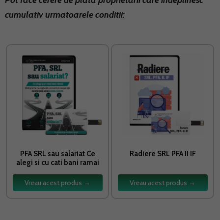
Pot face cerere de plata proprietarii care indeplinesc
cumulativ urmatoarele conditii:
PFA SRL sau salariat Ce
Radiere SRL PFA II IF
alegi si cu cati bani ramai
Vreau acest produs →
Vreau acest produs →