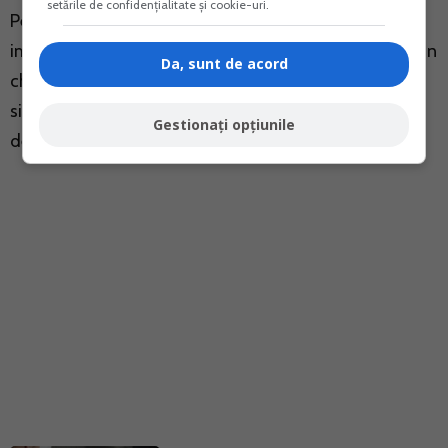
setările de confidențialitate și cookie-uri.
Pentru proprietarii platitori de impozit pe profit si de
impozit pe veniturile microintreprinderilor veniturile din
Da, sunt de acord
chirii sunt impozabile doar in proportie de 80%, in
situatia in care chiria se reduce cu cel putin 20% fata
Gestionați opțiunile
de chiria lunii februarie 2020.