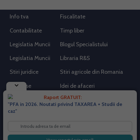
Info tva
Fiscalitate
Contabilitate
Timp liber
Legislatia Muncii
Blogul Specialistului
Legislatia Muncii
Libraria R&S
Stiri juridice
Stiri agricole din Romania
keyboard_arrow_down
AdSense
Idei de afaceri
Raport GRATUIT:
"PFA in 2026. Noutati privind TAXAREA + Studii de
RSS Flux RSS 2.0
caz"
Sitemap XML
Despre cookies
Parterneri PortalPFA
Termeni si conditii
Contact