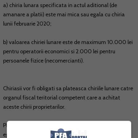
a) chiria lunara specificata in actul aditional (de
amanare a platii) este mai mica sau egala cu chiria
lunii februarie 2020;
b) valoarea chiriei lunare este de maximum 10.000 lei
pentru operatorii economici si 2.000 lei pentru
persoanele fizice (necomercianti).
Chiriasii vor fi obligati sa plateasca chiriile lunare catre
organul fiscal teritorial competent care a achitat
aceste chirii proprietarilor.
Plata catre organul fiscal se va face esalonat, in rate
egale, dupa perioada in care plata a fost amanata,