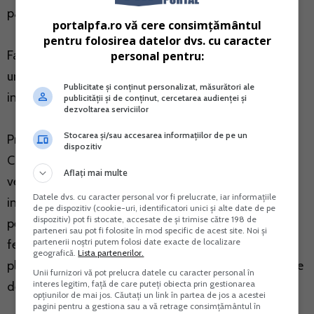
pana la 31 decembrie 2020.
portalpfa.ro vă cere consimțământul
pentru folosirea datelor dvs. cu caracter
Facilitatile de mai sus vizeaza perioada starii de
personal pentru:
urgenta, precum si luna urmatoare celei in care a
Publicitate și conținut personalizat, măsurători ale
incetat starea de urgenta (15 martie – 30 iunie).
publicității și de conținut, cercetarea audienței și
dezvoltarea serviciilor
Stocarea și/sau accesarea informațiilor de pe un
Prin derogare de la prevederile art. 84 alin. (1)-(3) din
dispozitiv
Codul fiscal, in anul 2020, nu sunt venituri impozabile
Aflați mai multe
veniturile din chirii aferente lunilor martie-decembrie,
Datele dvs. cu caracter personal vor fi prelucrate, iar informațiile
in situatia in care proprietarii reduc chiria lunara
de pe dispozitiv (cookie-uri, identificatori unici și alte date de pe
dispozitiv) pot fi stocate, accesate de și trimise către 198 de
perceputa cu cel putin 30% fata de chiria lunii
parteneri sau pot fi folosite în mod specific de acest site. Noi și
partenerii noștri putem folosi date exacte de localizare
februarie 2020. Veniturile scutite nu intra in calculul
geografică.
Lista partenerilor.
plafonului pentru plata contributiei de asigurari sociale
Unii furnizori vă pot prelucra datele cu caracter personal în
interes legitim, față de care puteți obiecta prin gestionarea
de sanatate (CASS).
opțiunilor de mai jos. Căutați un link în partea de jos a acestei
pagini pentru a gestiona sau a vă retrage consimțământul în