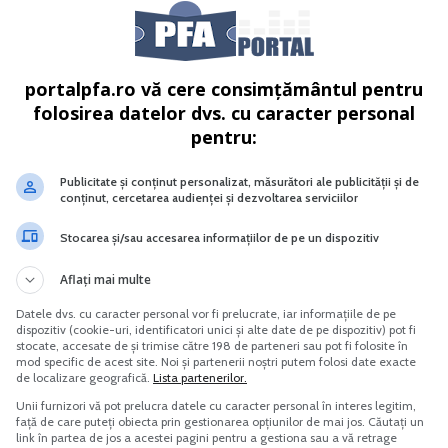
rul de Evidenta Fiscala PFA
RIDE-SHARING implicatii fiscale si
evidenta contabila pentru PFA si S
portalpfa.ro vă cere consimțământul pentru
Vreau acest produs →
Vreau acest produs →
folosirea datelor dvs. cu caracter personal
pentru:
ii libere;
Publicitate și conținut personalizat, măsurători ale publicității și de
conținut, cercetarea audienței și dezvoltarea serviciilor
turi de proprietate intelectuala, la care impozitul pe venit 
Stocarea și/sau accesarea informațiilor de pe un dispozitiv
bila in partida simpla
Aflați mai multe
spenda.
Datele dvs. cu caracter personal vor fi prelucrate, iar informațiile de pe
dispozitiv (cookie-uri, identificatori unici și alte date de pe dispozitiv) pot fi
stocate, accesate de și trimise către 198 de parteneri sau pot fi folosite în
ontributii sociale obligatorii pentru indemnizatiile de crest
mod specific de acest site. Noi și partenerii noștri putem folosi date exacte
de localizare geografică.
Lista partenerilor.
le:
Unii furnizori vă pot prelucra datele cu caracter personal în interes legitim,
față de care puteți obiecta prin gestionarea opțiunilor de mai jos. Căutați un
link în partea de jos a acestei pagini pentru a gestiona sau a vă retrage