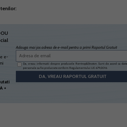
tenilor:
ADOU
cial
Adauga mai jos adresa de e-mail pentru a primi Raportul Gratuit
e e-
mi
Da, vreau informatii despre produsele Rentrop&Straton. Sunt de acord ca dat
personale sa fie prelucrate conform
Regulamentului UE 679/2016
utati
A +