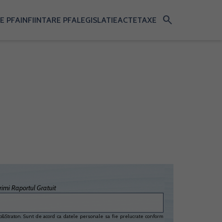
search
E PFA
INFIINTARE PFA
LEGISLATIE
ACTE
TAXE
imi Raportul Gratuit
&Straton. Sunt de acord ca datele personale sa fie prelucrate conform