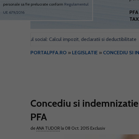
personale sa fie prelucrate conform
Regulamentul
PFA 
UE 679/2016
TAX
u sediul social: Calcul impozit, declaratii si deductibilitate
For
•
PORTALPFA.RO
»
LEGISLATIE
»
CONCEDIU SI I
Concediu si indemnizatie 
PFA
de
ANA TUDOR
la 08 Oct. 2015
Exclusiv