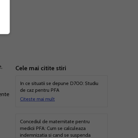
ii
e,
Cele mai citite stiri
In ce situatii se depune D700: Studiu
de caz pentru PFA
ente
Citeste mai mult
Concediul de maternitate pentru
medicii PFA: Cum se calculeaza
indemnizatia si cand se suspenda