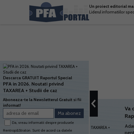
Un proiect editorial m
Liderul informatiilor spe
Descarca GRATUIT Raportul Special
PFA in 2026. Noutati privind
TAXAREA + Studii de caz
Aboneaza-te la Newsletterul Gratuit si fii
informat!
Va 
Rap
Da, vreau informatii despre produsele
Adau
Rentrop&Straton. Sunt de acord ca datele
pent