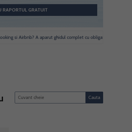
g si Airbnb? A aparut ghidul complet cu obligatii fiscale si studii de
u