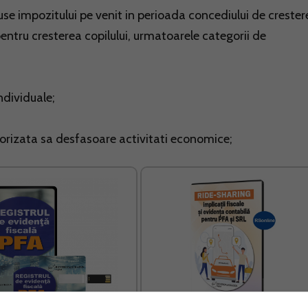
use impozitului pe venit in perioada concediului de crester
entru cresterea copilului, urmatoarele categorii de
individuale;
torizata sa desfasoare activitati economice;