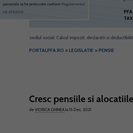
personale sa fie prelucrate conform
Regulamentul
PFA 
UE 679/2016
TAX
entru sediul social: Calcul impozit, declaratii si deductibilitate
•
PORTALPFA.RO
»
LEGISLATIE
»
PENSIE
Cresc pensiile si alocatii
de
VIORICA GHINEA
la 15 Dec. 2021