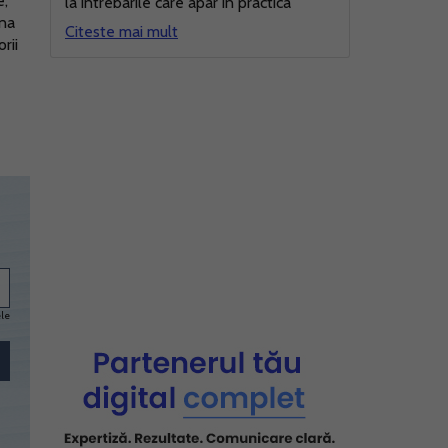
e,
la intrebarile care apar in practica
mna
Citeste mai mult
rii
ele