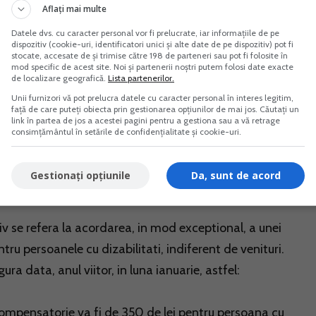
Aflați mai multe
rsurile invatamantului liceal sau profesional, pana la
Datele dvs. cu caracter personal vor fi prelucrate, iar informațiile de pe
dispozitiv (cookie-uri, identificatori unici și alte date de pe dispozitiv) pot fi
stocate, accesate de și trimise către 198 de parteneri sau pot fi folosite în
mod specific de acest site. Noi și partenerii noștri putem folosi date exacte
 lunara, cu stimulentul lunar sau stimulentul de insertie
de localizare geografică.
Lista partenerilor.
Unii furnizori vă pot prelucra datele cu caracter personal în interes legitim,
ul si indemnizatia lunara pentru cresterea copiilor.
față de care puteți obiecta prin gestionarea opțiunilor de mai jos. Căutați un
link în partea de jos a acestei pagini pentru a gestiona sau a vă retrage
consimțământul în setările de confidențialitate și cookie-uri.
vern mai stabileste ca, incepand din anul 2023, cuantum
ata medie anuala a inflatiei comunicata de Institutul Natio
Gestionați opțiunile
Da, sunt de acord
 se refera la acordarea, in mod exceptional, a unei
ru persoanele cu dizabilitati, indiferent de venituri.
 data, anul viitor, in luna ianuarie, astfel:
 compensatorie va fi de 350 de lei pentru persoana cu