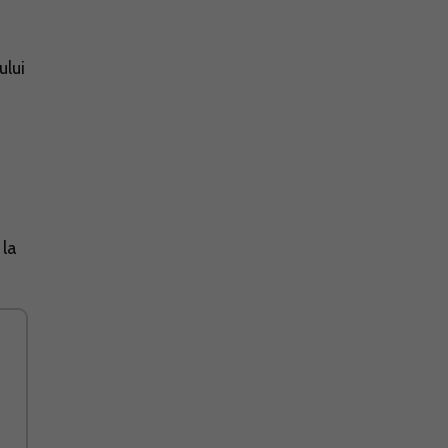
ului
 la