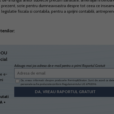
t de-a lungul anilor subiecte precum sanatate, amenajari interioar
 In prezent, scrie pentru dumneavoastra despre tot ceea ce insea
egislatie fiscala si contabila, pentru a sprijini contabilii, antrepreno
tenilor:
ADOU
cial
Adauga mai jos adresa de e-mail pentru a primi Raportul Gratuit
e e-
mi
Da, vreau informatii despre produsele Rentrop&Straton. Sunt de acord ca dat
personale sa fie prelucrate conform
Regulamentului UE 679/2016
utati
A +