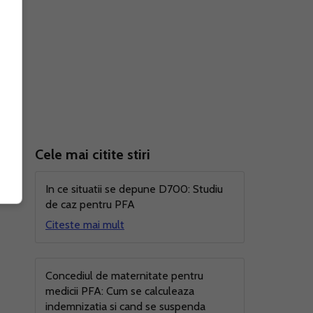
ul
Cele mai citite stiri
nal
In ce situatii se depune D700: Studiu
de caz pentru PFA
Citeste mai mult
Concediul de maternitate pentru
medicii PFA: Cum se calculeaza
indemnizatia si cand se suspenda