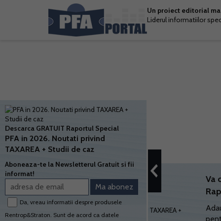
Un proiect editorial m
Liderul informatiilor spe
Descarca GRATUIT Raportul Special
PFA in 2026. Noutati privind
TAXAREA + Studii de caz
Aboneaza-te la Newsletterul Gratuit si fii
informat!
Va 
Rap
Da, vreau informatii despre produsele
Adau
Rentrop&Straton. Sunt de acord ca datele
pent