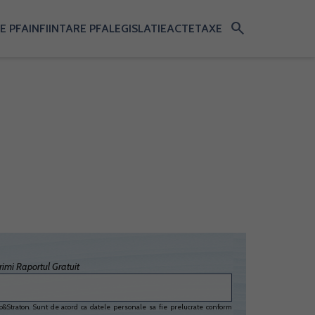
search
E PFA
INFIINTARE PFA
LEGISLATIE
ACTE
TAXE
imi Raportul Gratuit
&Straton. Sunt de acord ca datele personale sa fie prelucrate conform