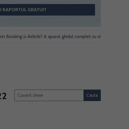
king si Airbnb? A aparut ghidul complet cu obligatii fiscale si studi
22