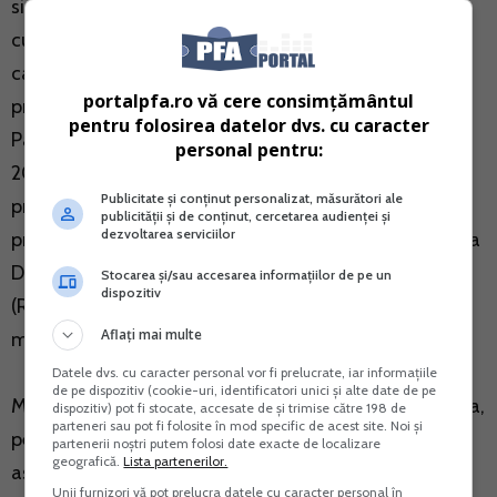
si combatere a evaziunii fiscale, ANAF prelucreaza
curent date cu
caracter personal cu respectarea intocmai a
portalpfa.ro vă cere consimțământul
prevederilor Regulamentului (UE) 2016/679 al
pentru folosirea datelor dvs. cu caracter
Parlamentului European si al Consiliului din 27 aprilie
personal pentru:
2016 privind protectia persoanelor fizice in ceea ce
Publicitate și conținut personalizat, măsurători ale
priveste prelucrarea datelor cu caracter personal si
publicității și de conținut, cercetarea audienței și
dezvoltarea serviciilor
privind libera circulatie a acestor date si de abrogare a
Directivei 95/46/CE
Stocarea și/sau accesarea informațiilor de pe un
dispozitiv
(Regulamentul general privind protectia datelor), cu
Aflați mai multe
modificarile ulterioare.
Datele dvs. cu caracter personal vor fi prelucrate, iar informațiile
de pe dispozitiv (cookie-uri, identificatori unici și alte date de pe
Mai mult, potrivit art. 11 din Codul de procedura fiscala,
dispozitiv) pot fi stocate, accesate de și trimise către 198 de
parteneri sau pot fi folosite în mod specific de acest site. Noi și
personalul ANAF este obligat sa pastreze secretul
partenerii noștri putem folosi date exacte de localizare
geografică.
Lista partenerilor.
asupra informatiilor de care a luat cunostinta ca
Unii furnizori vă pot prelucra datele cu caracter personal în