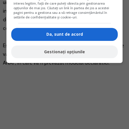
urmare a exercitarii atributiilor de serviciu, iar aceste
interes legitim, față de care puteți obiecta prin gestionarea
opțiunilor de mai jos. Căutați un link în partea de jos a acestei
informatii se refera inclusiv la cele obtinute din
pagini pentru a gestiona sau a vă retrage consimțământul în
setările de confidențialitate și cookie-uri.
declaratii ori documente prezentate de
contribuabili/platitori sau terti.
Da, sunt de acord
Este important de precizat ca transmiterea datelor se
Gestionați opțiunile
va realiza ulterior adoptarii ordinului presedintelui
ANAF, in care va fi prevazut modelul declaratiei.