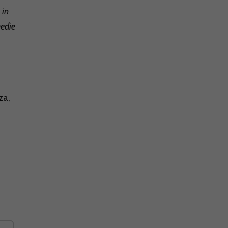
 in
medie
za,