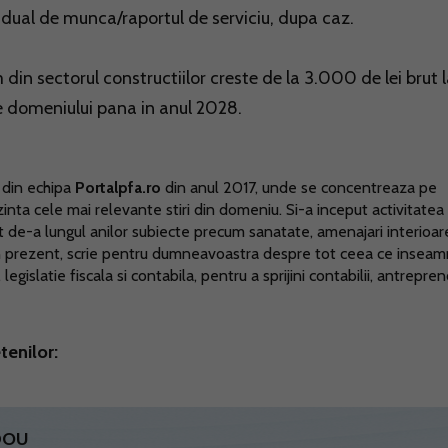
idual de munca/raportul de serviciu, dupa caz.
n sectorul constructiilor creste de la 3.000 de lei brut 
ice domeniului pana in anul 2028.
 din echipa
Portalpfa.ro
din anul 2017, unde se concentreaza pe
ezinta cele mai relevante stiri din domeniu. Si-a inceput activitatea 
t de-a lungul anilor subiecte precum sanatate, amenajari interioar
 In prezent, scrie pentru dumneavoastra despre tot ceea ce insea
egislatie fiscala si contabila, pentru a sprijini contabilii, antrepreno
tenilor:
ADOU