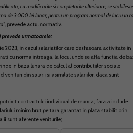
ublicata, cu modificarile si completarile ulterioare, se stabileste
 suma de 3.000 lei lunar, pentru un program normal de lucru in 
ra
", prevede actul normativ.
si prevede urmatoarele:
ie 2023, in cazul salariatilor care desfasoara activitate in
ati cu norma intreaga, la locul unde se afla functia de ba
inde in baza lunara de calcul al contributiilor sociale
venituri din salarii si asimilate salariilor, daca sunt
it potrivit contractului individual de munca, fara a include
alariului minim brut pe tara garantat in plata stabilit prin
 ii sunt aferente veniturile;