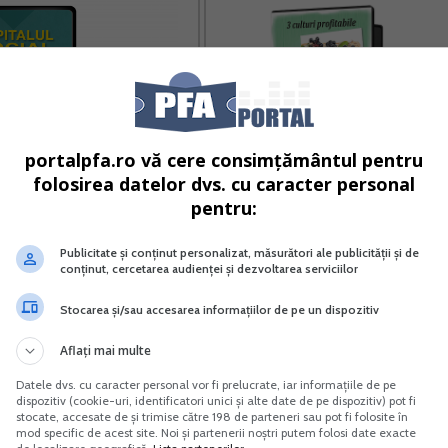
portalpfa.ro vă cere consimțământul pentru
folosirea datelor dvs. cu caracter personal
pentru:
lul social Noi reglementari
3 culturi profitabile - Goji Merisoar
cale contabile si juridice
Aronia
Publicitate și conținut personalizat, măsurători ale publicității și de
conținut, cercetarea audienței și dezvoltarea serviciilor
Vreau acest produs →
Vreau acest produs →
Stocarea și/sau accesarea informațiilor de pe un dispozitiv
e salariilor, in baza aceluiasi contract individual de munca,
Aflați mai multe
.000 lei inclusiv.
Datele dvs. cu caracter personal vor fi prelucrate, iar informațiile de pe
e considera a fi indeplinita daca, in perioada cuprinsa intre 
dispozitiv (cookie-uri, identificatori unici și alte date de pe dispozitiv) pot fi
stocate, accesate de și trimise către 198 de parteneri sau pot fi folosite în
rgenta si 31 decembrie 2023, este diminuat nivelul salariul
mod specific de acest site. Noi și partenerii noștri putem folosi date exacte