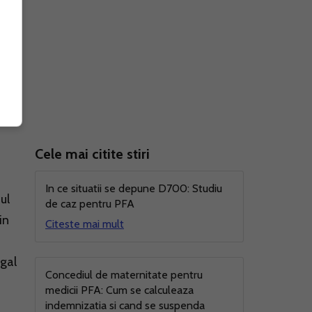
ri.
Cele mai citite stiri
In ce situatii se depune D700: Studiu
ul
de caz pentru PFA
in
Citeste mai mult
egal
Concediul de maternitate pentru
medicii PFA: Cum se calculeaza
indemnizatia si cand se suspenda