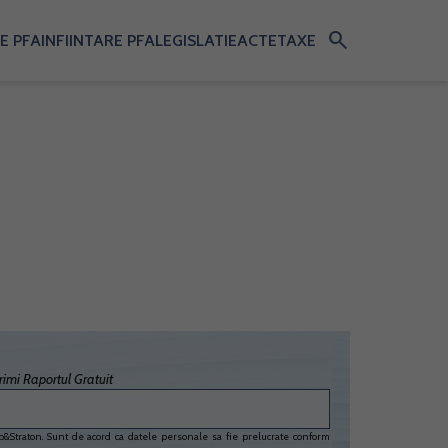
search
E PFA
INFIINTARE PFA
LEGISLATIE
ACTE
TAXE
imi Raportul Gratuit
&Straton. Sunt de acord ca datele personale sa fie prelucrate conform