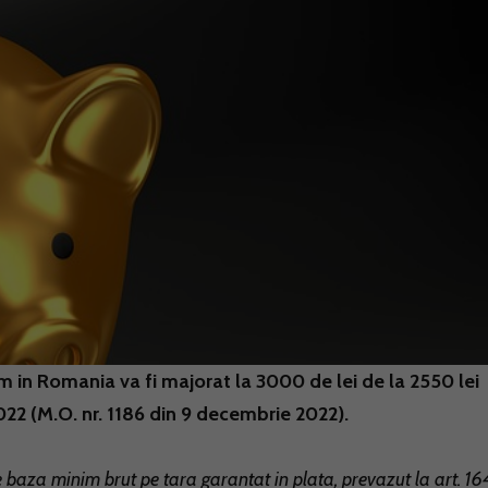
im in Romania va fi majorat la 3000 de lei de la 2550 lei
2022 (M.O. nr. 1186 din 9 decembrie 2022).
 baza minim brut pe tara garantat in plata, prevazut la art. 16