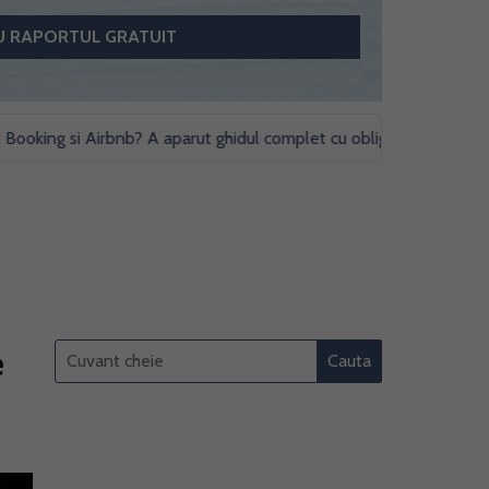
ing si Airbnb? A aparut ghidul complet cu obligatii fiscale si studii 
e