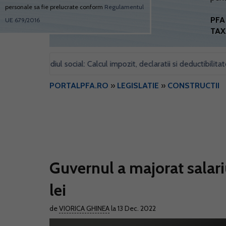
personale sa fie prelucrate conform
Regulamentul
PFA 
UE 679/2016
TAX
tru sediul social: Calcul impozit, declaratii si deductibilitate
F
•
PORTALPFA.RO
»
LEGISLATIE
»
CONSTRUCTII
Guvernul a majorat salar
lei
de
VIORICA GHINEA
la 13 Dec. 2022