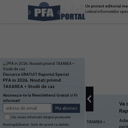
Un proiect editorial m
Liderul informatiilor spe
Descarca GRATUIT Raportul Special
PFA in 2026. Noutati privind
TAXAREA + Studii de caz
Aboneaza-te la Newsletterul Gratuit si fii
informat!
Va 
Rap
Da, vreau informatii despre produsele
Adau
Rentrop&Straton. Sunt de acord ca datele
pent