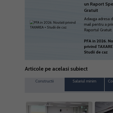
un Raport Spe
Gratuit
Adauga adresa d
mail pentru a pri
Raportul Gratuit
PFA in 2026. No
privind TAXARE
Studii de caz
Articole pe acelasi subiect
Constructii
Salariul minim
Co