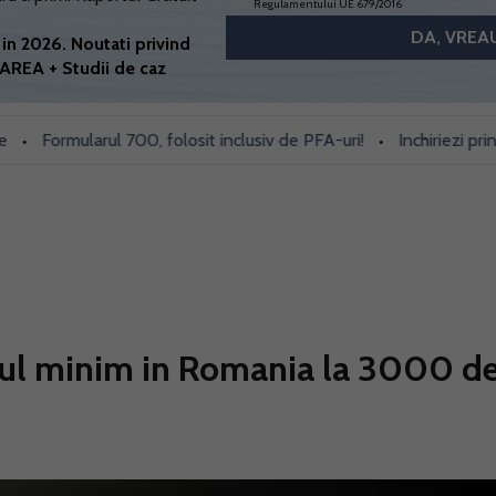
Regulamentului UE 679/2016
in 2026. Noutati privind
AREA + Studii de caz
ormularul 700, folosit inclusiv de PFA-uri!
Inchiriezi prin Book
•
iul minim in Romania la 3000 d