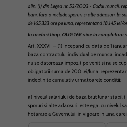
alin. (1) din Legea nr. 53/2003 - Codul muncii, rep
bani, fara a include sporuri si alte adaosuri, la
de 165,333 ore pe luna, reprezentand 18,145 lei/o
In acelasi timp, OUG 168 vine in completare 
Art. XXXVII — (1) Incepand cu data de 1 ianuar
baza contractului individual de munca, incadr
nu se datoreaza impozit pe venit si nu se cupr
obligatorii suma de 200 lei/luna, reprezentand 
indeplinite cumulativ urmatoarele conditii:
a) nivelul salariului de baza brut lunar stabil
sporuri si alte adaosuri, este egal cu nivelul s
hotarare a Guvernului, in vigoare in luna careia