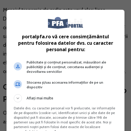
Mesajul transmis de ordin este unul clar: lipsa
Declaratiei unice nu mai este tratata ca o simpla
omisiune formala, iar cadrul procedural permite ANAF
sa intervina atunci cand constata absenta conformarii
portalpfa.ro vă cere consimțământul
pentru folosirea datelor dvs. cu caracter
declarative. Depunerea declaratiei, inclusiv cu
personal pentru:
intarziere, poate conduce la corectarea situatiei, insa
efectele acesteia depind de analiza efectuata de
Publicitate și conținut personalizat, măsurători ale
publicității și de conținut, cercetarea audienței și
organul fiscal si de respectarea cerintelor procedurale.
dezvoltarea serviciilor
Stocarea și/sau accesarea informațiilor de pe un
Clarificari esentiale din
dispozitiv
procedura
Aflați mai multe
Datele dvs. cu caracter personal vor fi prelucrate, iar informațiile
O analiza atenta a procedurii evidentiaza cateva
de pe dispozitiv (cookie-uri, identificatori unici și alte date de pe
dispozitiv) pot fi stocate, accesate de și trimise către 198 de
aspecte care merita mentionate distinct.
parteneri sau pot fi folosite în mod specific de acest site. Noi și
partenerii noștri putem folosi date exacte de localizare