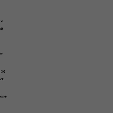
ra,
na
de
 pe
ze.
n
ine.