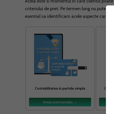
Acela este si momentul in care clientul poat
criteriului de pret. Pe termen lung nu putem 
esential sa identificam acele aspecte care ne t
Contabilitatea in partida simpla
Crest
Vreau acest produs →