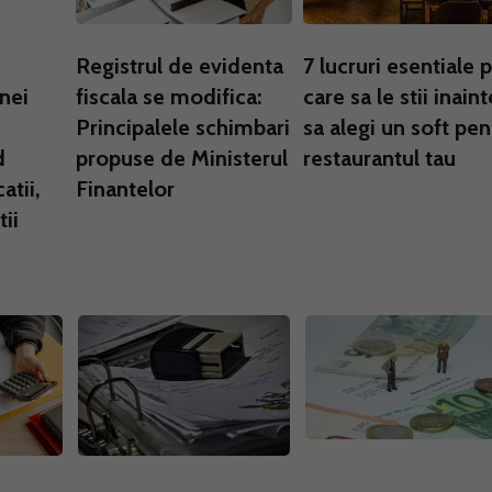
Registrul de evidenta
7 lucruri esentiale 
unei
fiscala se modifica:
care sa le stii inaint
Principalele schimbari
sa alegi un soft pen
d
propuse de Ministerul
restaurantul tau
atii,
Finantelor
ii