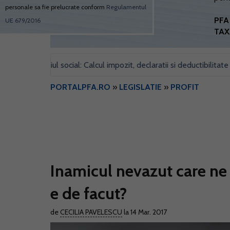
personale sa fie prelucrate conform
Regulamentul
PFA 
UE 679/2016
TAX
u sediul social: Calcul impozit, declaratii si deductibilitate
For
•
PORTALPFA.RO
»
LEGISLATIE
»
PROFIT
Inamicul nevazut care ne 
e de facut?
de
CECILIA PAVELESCU
la 14 Mar. 2017