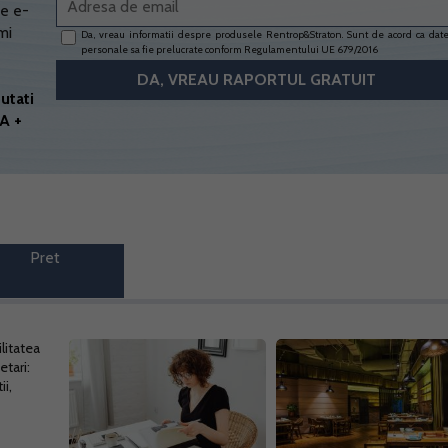
e e-
mi
Da, vreau informatii despre produsele Rentrop&Straton. Sunt de acord ca dat
personale sa fie prelucrate conform
Regulamentului UE 679/2016
utati
A +
Pret