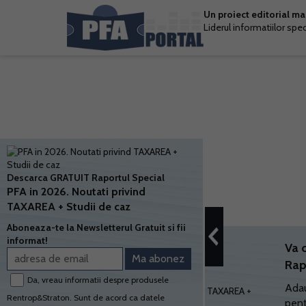
Un proiect editorial m
Liderul informatiilor spe
Descarca GRATUIT Raportul Special
PFA in 2026. Noutati privind
TAXAREA + Studii de caz
Aboneaza-te la Newsletterul Gratuit si fii
informat!
Va 
Rap
Da, vreau informatii despre produsele
Adau
Rentrop&Straton. Sunt de acord ca datele
pent