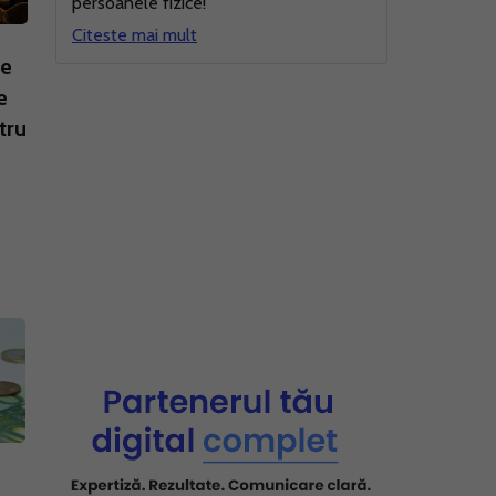
persoanele fizice!
Citeste mai mult
pe
e
tru