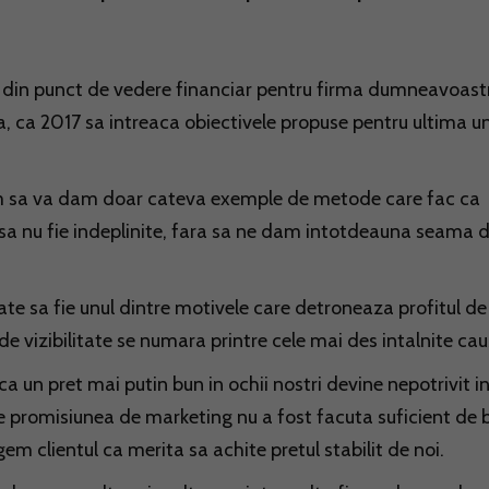
it din punct de vedere financiar pentru firma dumneavoast
ta, ca 2017 sa intreaca obiectivele propuse pentru ultima u
 Vrem sa va dam doar cateva exemple de metode care fac ca
i sa nu fie indeplinite, fara sa ne dam intotdeauna seama 
ate sa fie unul dintre motivele care detroneaza profitul de
 de vizibilitate se numara printre cele mai des intalnite cau
a un pret mai putin bun in ochii nostri devine nepotrivit i
e promisiunea de marketing nu a fost facuta suficient de b
em clientul ca merita sa achite pretul stabilit de noi.