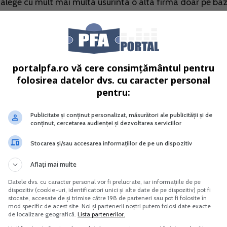
e alege cu mult mai multa usurinta o alta firma doar pe ba
concura cu alte firme numai din acest punct de vedere. Est
rag firma in jos si sa le corectam in timp util.
portalpfa.ro vă cere consimțământul pentru
folosirea datelor dvs. cu caracter personal
pentru:
Publicitate și conținut personalizat, măsurători ale publicității și de
conținut, cercetarea audienței și dezvoltarea serviciilor
Stocarea și/sau accesarea informațiilor de pe un dispozitiv
Aflați mai multe
erea prepelitelor japoneze
Manual de inventariere Societati
Datele dvs. cu caracter personal vor fi prelucrate, iar informațiile de pe
comerciale PFA ONG
dispozitiv (cookie-uri, identificatori unici și alte date de pe dispozitiv) pot fi
stocate, accesate de și trimise către 198 de parteneri sau pot fi folosite în
Vreau acest produs →
Vreau acest produs →
mod specific de acest site. Noi și partenerii noștri putem folosi date exacte
de localizare geografică.
Lista partenerilor.