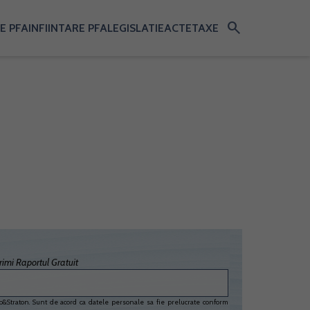
search
E PFA
INFIINTARE PFA
LEGISLATIE
ACTE
TAXE
imi Raportul Gratuit
&Straton. Sunt de acord ca datele personale sa fie prelucrate conform