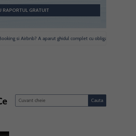
g si Airbnb? A aparut ghidul complet cu obligatii fiscale si studii de
Ce