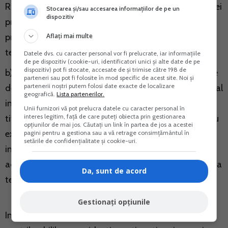
Romania, inclusiv din inchirierea sau cedarea folosintei
Stocarea și/sau accesarea informațiilor de pe un
dispozitiv
proprietatii sau a oricaror drepturi legate de aceasta
Aflați mai multe
proprietate imobiliara, organului fiscal in a carui raza
teritoriala este situata proprietatea imobiliara;
Datele dvs. cu caracter personal vor fi prelucrate, iar informațiile
de pe dispozitiv (cookie-uri, identificatori unici și alte date de pe
dispozitiv) pot fi stocate, accesate de și trimise către 198 de
b) pentru vanzarea-cesionarea titlurilor de participare
parteneri sau pot fi folosite în mod specific de acest site. Noi și
partenerii noștri putem folosi date exacte de localizare
detinute la o persoana juridica romana, organului fiscal
geografică.
Lista partenerilor.
in a carui raza teritoriala se afla societatea ale carei
Unii furnizori vă pot prelucra datele cu caracter personal în
interes legitim, față de care puteți obiecta prin gestionarea
titluri de participare sunt vandute/cesionate; c) pentru
opțiunilor de mai jos. Căutați un link în partea de jos a acestei
exploatarea resurselor naturale situate in Romania,
pagini pentru a gestiona sau a vă retrage consimțământul în
setările de confidențialitate și cookie-uri.
inclusiv vanzarea cesionarea oricarui drept aferent
acestor resurse naturale, organului fiscal in a carui raza
Da, sunt de acord
teritoriala se afla exploatarea.
Gestionați opțiunile
In vederea eficientizarii administrarii fiscale a