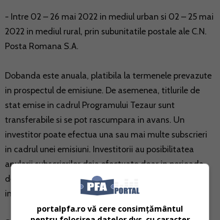
- Intre 02 – 26 mai 2022 in mediul urban si 02 – 25 mai
2022 in mediul rural, prin subunitatile postale ale C.N.
Posta Romana S.A.
Dobanda este anuala, platibila la termenele prevazute
in prospectul de emisiune. De asemenea, titlurile de
stat emise in cadrul Programului Tezaur sunt
transferabile si se pot rascumpara in avans. Un
investitor poate efectua una sau mai multe subscrieri
in cadrul unei emisiuni. Investitorii au posibilitatea
anularii subscrierilor deja efectuate doar in perioada
de subscriere, prin depunerea unei cereri, mai
informeaza Ministerul Finantelor.
portalpfa.ro vă cere consimțământul
pentru folosirea datelor dvs. cu caracter