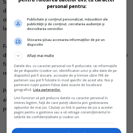
Sunt eligibile persoanele fizice care au implinit varsta
personal pentru:
de 18 ani la data efectuarii subscrierii. Veniturile
obtinute din investirea in oferta de economisire
Publicitate și conținut personalizat, măsurători ale
publicității și de conținut, cercetarea audienței și
lansata de Ministerul Finantelor sunt neimpozabile.
dezvoltarea serviciilor
Stocarea și/sau accesarea informațiilor de pe un
dispozitiv
Fondurile obtinute de Ministerul Finantelor in calitate
de emitent, ca urmare a emisiunii de titluri de stat, vor
Aflați mai multe
fi utilizate pentru finantarea deficitului bugetar si
Datele dvs. cu caracter personal vor fi prelucrate, iar informațiile
de pe dispozitiv (cookie-uri, identificatori unici și alte date de pe
refinantarea datoriei publice.
dispozitiv) pot fi stocate, accesate de și trimise către 198 de
parteneri sau pot fi folosite în mod specific de acest site. Noi și
partenerii noștri putem folosi date exacte de localizare
geografică.
Lista partenerilor.
Prospectul de emisiune si orice eventuale modificari
Unii furnizori vă pot prelucra datele cu caracter personal în
ale acestuia vor fi publicate la sectiunea Datorie
interes legitim, față de care puteți obiecta prin gestionarea
opțiunilor de mai jos. Căutați un link în partea de jos a acestei
publica, www.posta-romana.ro.
pagini pentru a gestiona sau a vă retrage consimțământul în
setările de confidențialitate și cookie-uri.