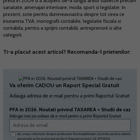
presa in 2009 si a acoperit de-a lungul anilor subiecte precum
sanatate, amenajari interioare, moda, sport si legislatie. In
prezent, scrie pentru dumneavoastra despre tot ceea ce
inseamna TVA, monografii contabile, legislatie fiscala si
contabila, pentru a sprijini contabilii, antreprenorii si alte
categorii.
Ti-a placut acest articol? Recomanda-l prietenilor:
Va oferim CADOU un Raport Special Gratuit
Adauga adresa de e-mail pentru a primi Raportul Gratuit
PFA in 2026. Noutati privind TAXAREA + Studii de caz
Adauga mai jos adresa de e-mail pentru a primi Raportul Gratuit
Da, vreau informatii despre produsele Rentrop&Straton. Sunt de acord ca datele
personale sa fie prelucrate conform
Regulamentului UE 679/2016