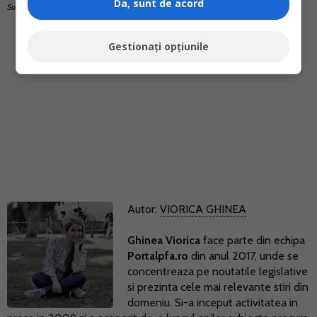
Da, sunt de acord
Sursa foto: Pixabay.com
Gestionați opțiunile
Autor:
VIORICA GHINEA
Ghinea Viorica
face parte din echipa
Portalpfa.ro
din anul 2017, unde se
concentreaza pe noutatile legislative
si prezinta cele mai relevante stiri din
domeniu. Si-a inceput activitatea in