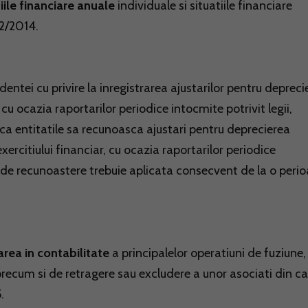
iile financiare anuale
individuale si situatiile financiare
2/2014.
dentei cu privire la inregistrarea ajustarilor pentru depreci
 cu ocazia raportarilor periodice intocmite potrivit legii,
 ca entitatile sa recunoasca ajustari pentru deprecierea
exercitiului financiar, cu ocazia raportarilor periodice
de recunoastere trebuie aplicata consecvent de la o peri
rea in contabilitate
a principalelor operatiuni de fuziune,
, precum si de retragere sau excludere a unor asociati din c
.