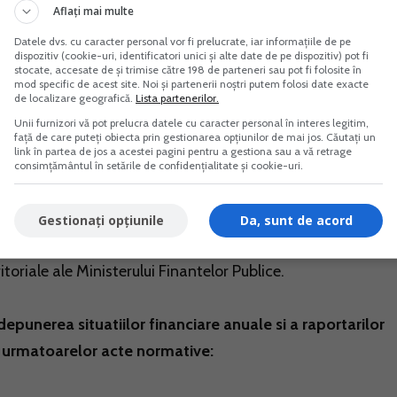
 alin. (1)-(3) din Legea nr. 82/1991, republicata, cu
Aflați mai multe
zile de la incheierea exercitiului financiar.
Datele dvs. cu caracter personal vor fi prelucrate, iar informațiile de pe
dispozitiv (cookie-uri, identificatori unici și alte date de pe dispozitiv) pot fi
stocate, accesate de și trimise către 198 de parteneri sau pot fi folosite în
mod specific de acest site. Noi și partenerii noștri putem folosi date exacte
de localizare geografică.
Lista partenerilor.
la constituire pana la sfarsitul exercitiului financiar de
Unii furnizori vă pot prelucra datele cu caracter personal în interes legitim,
ale, urmand sa depuna in acest sens la unitatile teritorial
față de care puteți obiecta prin gestionarea opțiunilor de mai jos. Căutați un
link în partea de jos a acestei pagini pentru a gestiona sau a vă retrage
ie pe propria raspundere a persoanei care are obligatia
consimțământul în setările de confidențialitate și cookie-uri.
termen de 60 de zile de la incheierea exercitiului financiar.
Gestionați opțiunile
Da, sunt de acord
o raportare contabila anuala in termen de 90 de zile de la
itoriale ale Ministerului Finantelor Publice.
epunerea situatiilor financiare anuale si a raportarilor
 urmatoarelor acte normative: