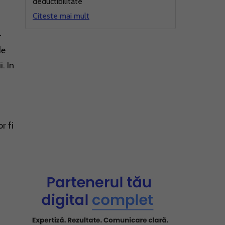
deductibilitate
Citeste mai mult
-
de
. In
r fi