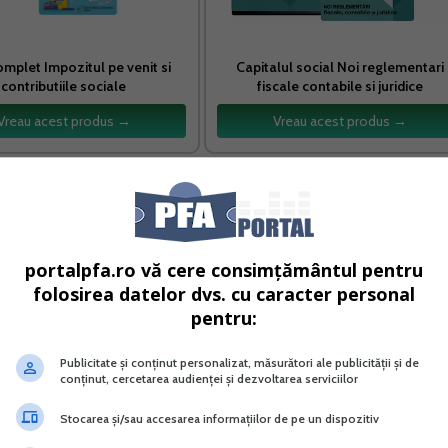
omplet Impozitul pe venit si
Capitalul social Noi reglementari
contributiile sociale
fiscale contabile si juridice
Vreau acest produs →
Vreau acest produs →
cod 30) si "Situatia activelor imobilizate" (cod 40) si mo
portalpfa.ro vă cere consimțământul pentru
folosirea datelor dvs. cu caracter personal
iare anuale la unitatile teritoriale ale Ministerului
pentru:
Publicitate și conținut personalizat, măsurători ale publicității și de
conținut, cercetarea audienței și dezvoltarea serviciilor
nationale, regiile autonome, institutele nationale de
Stocarea și/sau accesarea informațiilor de pe un dispozitiv
rea exercitiului financiar;