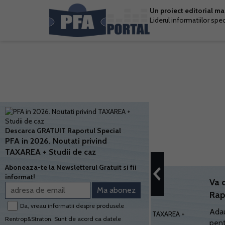
Un proiect editorial m
Liderul informatiilor spe
Descarca GRATUIT Raportul Special
PFA in 2026. Noutati privind
TAXAREA + Studii de caz
Aboneaza-te la Newsletterul Gratuit si fii
informat!
Va 
Rap
Da, vreau informatii despre produsele
Adau
Rentrop&Straton. Sunt de acord ca datele
pent