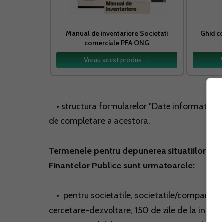
Manual de inventariere Societati
Ghid c
comerciale PFA ONG
Vreau acest produs →
• structura formularelor "Date informative" (
de completare a acestora.
Termenele pentru depunerea situatiilor financ
Finantelor Publice sunt urmatoarele:
• pentru societatile, societatile/companiile 
cercetare-dezvoltare, 150 de zile de la incheie