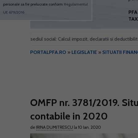
personale sa fie prelucrate conform
Regulamentul
PFA 
UE 679/2016
TAX
entru sediul social: Calcul impozit, declaratii si deductibilitate
•
PORTALPFA.RO
»
LEGISLATIE
»
SITUATII FINAN
OMFP nr. 3781/2019. Situat
contabile in 2020
de
IRINA DUMITRESCU
la 10 Ian. 2020