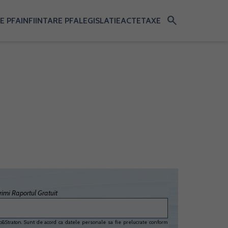
search
E PFA
INFIINTARE PFA
LEGISLATIE
ACTE
TAXE
imi Raportul Gratuit
&Straton. Sunt de acord ca datele personale sa fie prelucrate conform