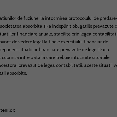
iunilor de fuziune, la intocmirea protocolului de predare
societatea absorbita si-a indeplinit obligatiile prevazute 
uatiilor financiare anuale, stabilite prin legea contabilitatii
unct de vedere legal la finele exercitiului financiar de
 depunerii situatiilor financiare prevazute de lege. Daca
cuprinsa intre data la care trebuie intocmite situatiile
estora, prevazut de legea contabilitatii, aceste situatii vo
tii absorbite.
tenilor: