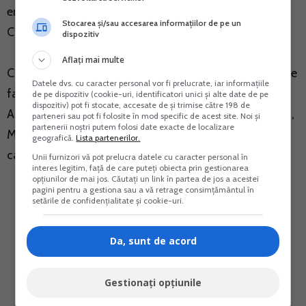
entitate inregistrata la Oficiul National al Registrului
Stocarea și/sau accesarea informațiilor de pe un
Comertului, se mai arata in proiectul de lege.
dispozitiv
Aflați mai multe
Constatarea contraventiilor si aplicarea sanctiunilor se
Datele dvs. cu caracter personal vor fi prelucrate, iar informațiile
fac de catre persoanele imputernicite din cadrul
de pe dispozitiv (cookie-uri, identificatori unici și alte date de pe
dispozitiv) pot fi stocate, accesate de și trimise către 198 de
Autoritatii Nationale pentru Protectia Consumatorului,
parteneri sau pot fi folosite în mod specific de acest site. Noi și
partenerii noștri putem folosi date exacte de localizare
Ministerului Afacerilor Interne sau Politiei locale, dupa
geografică.
Lista partenerilor.
caz.
Unii furnizori vă pot prelucra datele cu caracter personal în
interes legitim, față de care puteți obiecta prin gestionarea
opțiunilor de mai jos. Căutați un link în partea de jos a acestei
pagini pentru a gestiona sau a vă retrage consimțământul în
setările de confidențialitate și cookie-uri.
Da, sunt de acord
Gestionați opțiunile