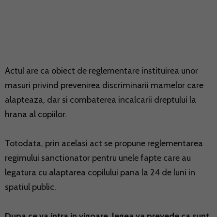
Actul are ca obiect de reglementare instituirea unor
masuri privind prevenirea discriminarii mamelor care
alapteaza, dar si combaterea incalcarii dreptului la
hrana al copiilor.
Totodata, prin acelasi act se propune reglementarea
regimului sanctionator pentru unele fapte care au
legatura cu alaptarea copilului pana la 24 de luni in
spatiul public.
Dupa ce va intra in vigoare, legea va prevede ca sunt