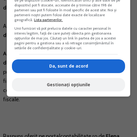
de pe dispozitiv (cookie-uri, identificatori unici și alte date de pe
dispozitiv) pot fi stocate, accesate de și trimise către 198 de
datorat.
parteneri sau pot fi folosite în mod specific de acest site. Noi și
partenerii noștri putem folosi date exacte de localizare
geografică.
Lista partenerilor.
Aceste facilitati
se aplica pentru PFA care isi
Unii furnizori vă pot prelucra datele cu caracter personal în
interes legitim, față de care puteți obiecta prin gestionarea
determina venitul net in sistem real.
opțiunilor de mai jos. Căutați un link în partea de jos a acestei
pagini pentru a gestiona sau a vă retrage consimțământul în
setările de confidențialitate și cookie-uri.
Aceasta cheltuiala nu este deductibila la
determinarea venitului net anual,
conform
Da, sunt de acord
prevederilor art. 68 alin. (7) lit. k) indice 2 din Codul
fiscal, insa, isi pot diminua impozitul cu
Gestionați opțiunile
contravaloarea aparatelor de marcat electronice
fiscale.
Raspuns oferit pe
portalcontabilitate.ro
de
Elena