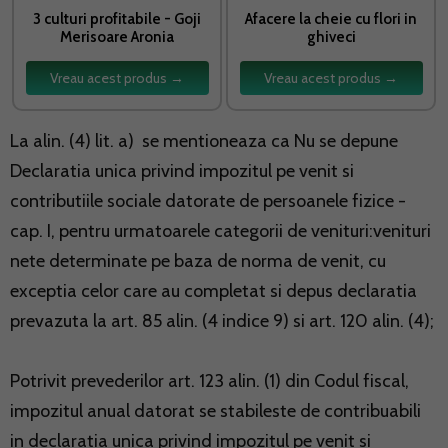
3 culturi profitabile - Goji
Afacere la cheie cu flori in
Merisoare Aronia
ghiveci
Vreau acest produs →
Vreau acest produs →
La alin. (4) lit. a) se mentioneaza ca Nu se depune
Declaratia unica privind impozitul pe venit si
contributiile sociale datorate de persoanele fizice -
cap. I, pentru urmatoarele categorii de venituri:venituri
nete determinate pe baza de norma de venit, cu
exceptia celor care au completat si depus declaratia
prevazuta la art. 85 alin. (4 indice 9) si art. 120 alin. (4);
Potrivit prevederilor art. 123 alin. (1) din Codul fiscal,
impozitul anual datorat se stabileste de contribuabili
in declaratia unica privind impozitul pe venit si