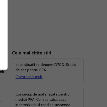
cu
Cele mai citite stiri
uie
In ce situatii se depune D700: Studiu
de caz pentru PFA
eli
Citeste mai mult
Concediul de maternitate pentru
medicii PFA: Cum se calculeaza
l
indemnizatia si cand se suspenda