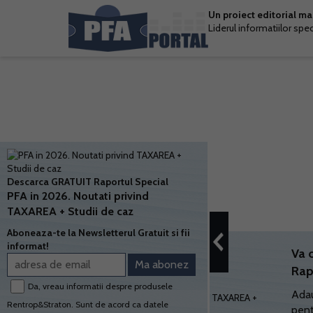
Un proiect editorial m
Liderul informatiilor spe
Descarca GRATUIT Raportul Special
PFA in 2026. Noutati privind
TAXAREA + Studii de caz
Aboneaza-te la Newsletterul Gratuit si fii
informat!
Va 
Rap
Da, vreau informatii despre produsele
Adau
Rentrop&Straton. Sunt de acord ca datele
pent