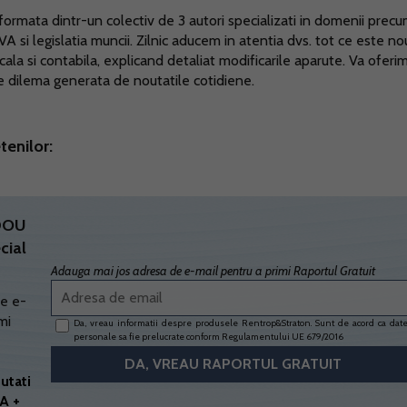
ormata dintr-un colectiv de 3 autori specializati in domenii prec
TVA si legislatia muncii. Zilnic aducem in atentia dvs. tot ce este no
scala si contabila, explicand detaliat modificarile aparute. Va oferi
ce dilema generata de noutatile cotidiene.
tenilor:
ADOU
cial
Adauga mai jos adresa de e-mail pentru a primi Raportul Gratuit
e e-
mi
Da, vreau informatii despre produsele Rentrop&Straton. Sunt de acord ca dat
personale sa fie prelucrate conform
Regulamentului UE 679/2016
utati
A +