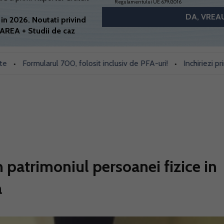
Regulamentului UE 679/2016
in 2026. Noutati privind
AREA + Studii de caz
Formularul 700, folosit inclusiv de PFA-uri!
Inchiriezi prin Book
•
n patrimoniul persoanei fizice in
a