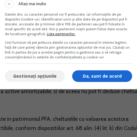
Aflați mai multe
eaza in contabilitatea PFA la valoarea reevaluata conforma 
Datele dvs. cu caracter personal vor fi prelucrate, iar informațiile de pe
lta din raportul unei persoane calificate.
dispozitiv (cookie-uri, identificatori unici și alte date de pe dispozitiv) pot fi
stocate, accesate de și trimise către 198 de parteneri sau pot fi folosite în
mod specific de acest site. Noi și partenerii noștri putem folosi date exacte
de localizare geografică.
Lista partenerilor.
a apartenenta bunurilor la patrimoniul de afectatiune, in
Unii furnizori vă pot prelucra datele cu caracter personal în interes legitim,
re, receptie si inscriere in evidentele de cadastru si carte
față de care puteți obiecta prin gestionarea opțiunilor de mai jos. Căutați un
link în partea de jos a acestei pagini pentru a gestiona sau a vă retrage
14.
consimțământul în setările de confidențialitate și cookie-uri.
ctivitatii independente a PFA-ului, pentru a fi deduse, treb
Gestionați opțiunile
Da, sunt de acord
tizare, reglementate la art. 28 din Codul fiscal, care
a active amortizabile, si de aceea nu pot fi deduse cheltui
ate in patrimoniul PFA, cheltuielile cu valoarea acestora
ile, conform dispozitiilor art. 68 alin. (4) lit. k) din Codu