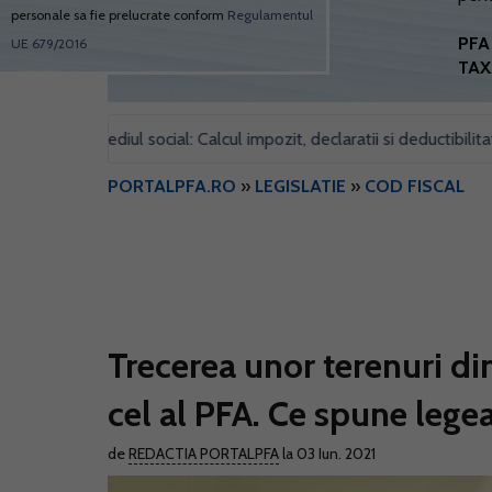
personale sa fie prelucrate conform
Regulamentul
PFA 
UE 679/2016
TAX
ntru sediul social: Calcul impozit, declaratii si deductibilitate
•
PORTALPFA.RO
»
LEGISLATIE
»
COD FISCAL
Trecerea unor terenuri di
cel al PFA. Ce spune lege
de
REDACTIA PORTALPFA
la 03 Iun. 2021