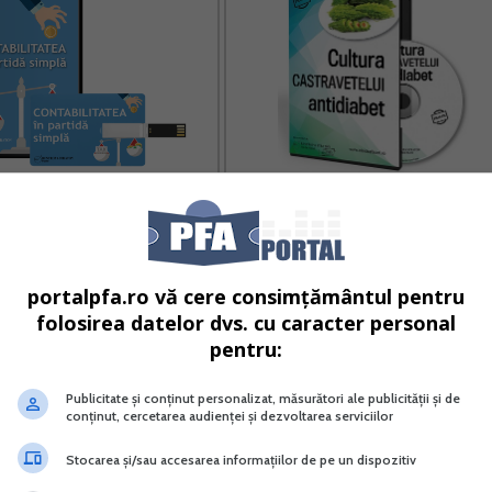
bilitatea in partida simpla
Cultura castravetelui anti-diabet
Vreau acest produs →
Vreau acest produs →
portalpfa.ro vă cere consimțământul pentru
folosirea datelor dvs. cu caracter personal
pentru:
l in patrimoniul PFA se inregistreaza in Registrul Inventar 
 (pct. 7 alin. (8) din normele metodologice emise in aplica
Publicitate și conținut personalizat, măsurători ale publicității și de
conținut, cercetarea audienței și dezvoltarea serviciilor
Stocarea și/sau accesarea informațiilor de pe un dispozitiv
 proces verbal de predare primire incheiat intre PFA si PF.