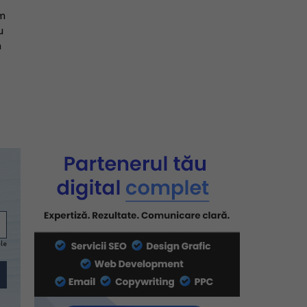
um
u
m
ele