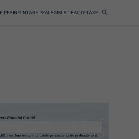
search
E PFA
INFIINTARE PFA
LEGISLATIE
ACTE
TAXE
imi Raportul Gratuit
&Straton. Sunt de acord ca datele personale sa fie prelucrate conform