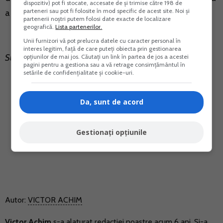
dispozitiv) pot fi stocate, accesate de și trimise către 198 de
parteneri sau pot fi folosite în mod specific de acest site. Noi și
a facturilor de achizitie si de vanzare.
partenerii noștri putem folosi date exacte de localizare
geografică.
Lista partenerilor.
Unii furnizori vă pot prelucra datele cu caracter personal în
interes legitim, față de care puteți obiecta prin gestionarea
Sursa foto: Facebook/ANAF
opțiunilor de mai jos. Căutați un link în partea de jos a acestei
pagini pentru a gestiona sau a vă retrage consimțământul în
setările de confidențialitate și cookie-uri.
Da, sunt de acord
Gestionați opțiunile
Autor:
VICTOR ACHIM
Victor Achim
s-a alaturat redactiei noastre acum 6 ani. Si-a