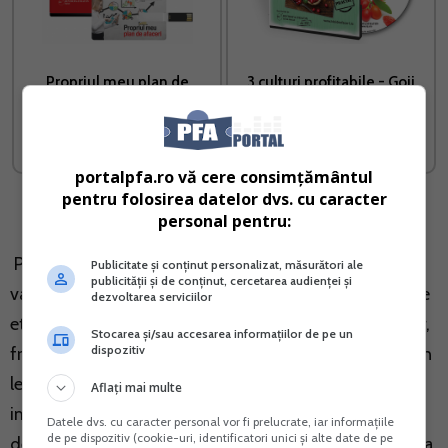
Propriul meu plan de
3 culturi profitabile - Goji
afaceri
Merisoare Aronia
Vreau acest produs →
Vreau acest produs →
portalpfa.ro vă cere consimțământul
pentru folosirea datelor dvs. cu caracter
personal pentru:
Pentru prevenirea si combaterea fraudei fiscale si
Publicitate și conținut personalizat, măsurători ale
publicității și de conținut, cercetarea audienței și
vamale, inspectorii antifrauda verifica in detaliu toate
dezvoltarea serviciilor
etapele ciclului de comercializare en-gros a legumelor,
Stocarea și/sau accesarea informațiilor de pe un
dispozitiv
fructelor si produselor agroalimentare, cu precadere in
legatura cu legalitatea achizitiilor intracomunitare si
Aflați mai multe
importurilor, corectitudinea actelor de provenienta si
Datele dvs. cu caracter personal vor fi prelucrate, iar informațiile
de pe dispozitiv (cookie-uri, identificatori unici și alte date de pe
de insotire a produselor si corespondenta cu realitatea