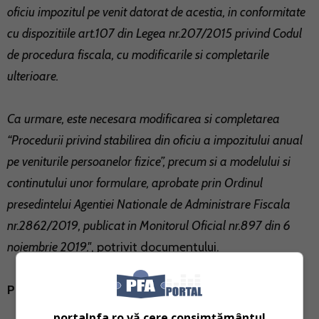
oficiu impozitul pe venit datorat de acestia, in conformitate
cu dispozitiile art.107 din Legea nr.207/2015 privind Codul
de procedura fiscala, cu modificarile si completarile
ulterioare.
Ca urmare, este necesara modificarea si completarea
“Procedurii privind stabilirea din oficiu a impozitului anual
pe veniturile persoanelor fizice”, precum si a modelului si
continutului unor formulare, aprobate prin Ordinul
presedintelui Agentiei Nationale de Administrare Fiscala
nr.2862/2019, publicat in Monitorul Oficial nr.897 din 6
noiembrie 2019."
, potrivit documentului.
Principalele modificari vizeaza:
portalpfa.ro vă cere consimțământul