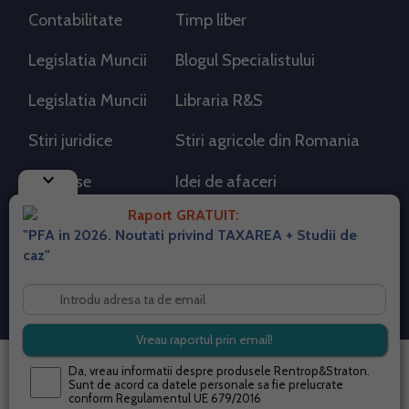
Contabilitate
Timp liber
Legislatia Muncii
Blogul Specialistului
Legislatia Muncii
Libraria R&S
Stiri juridice
Stiri agricole din Romania
keyboard_arrow_down
AdSense
Idei de afaceri
Raport GRATUIT:
"PFA in 2026. Noutati privind TAXAREA + Studii de
RSS Flux RSS 2.0
caz"
Sitemap XML
Despre cookies
Parterneri PortalPFA
Termeni si conditii
Contact
© 2026 portalpfa.ro. Toate drepturile rezervate.
Da, vreau informatii despre produsele Rentrop&Straton.
Sunt de acord ca datele personale sa fie prelucrate
conform
Regulamentul UE 679/2016