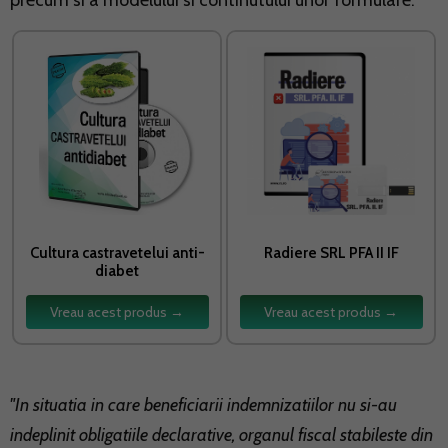
precum si a modelului si continutului unor formulare.
Cultura castravetelui anti-
Radiere SRL PFA II IF
diabet
Vreau acest produs →
Vreau acest produs →
"In situatia in care beneficiarii indemnizatiilor nu si-au
indeplinit obligatiile declarative, organul fiscal stabileste din