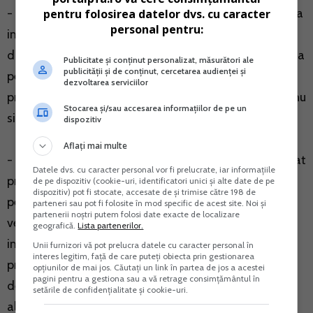
- completarea “Procedurii privind stabilirea din oficiu a
pentru folosirea datelor dvs. cu caracter
personal pentru:
impozitului anual pe veniturile persoanelor fizice” cu
dispozitii privind identificarea si impunerea din oficiu a
Publicitate și conținut personalizat, măsurători ale
publicității și de conținut, cercetarea audienței și
persoanelor care au beneficiat de indemnizatiile
dezvoltarea serviciilor
prevazute in cele doua ordonante de urgenta si care nu
Stocarea și/sau accesarea informațiilor de pe un
si-au indeplinit obligatiile declarative;
dispozitiv
Aflați mai multe
- modificarea corespunzatoare a formularelor “Referat
Datele dvs. cu caracter personal vor fi prelucrate, iar informațiile
privind estimarea bazei de impozitare a veniturilor
de pe dispozitiv (cookie-uri, identificatori unici și alte date de pe
dispozitiv) pot fi stocate, accesate de și trimise către 198 de
persoanelor fizice” si “Decizie de impunere din oficiu a
parteneri sau pot fi folosite în mod specific de acest site. Noi și
partenerii noștri putem folosi date exacte de localizare
veniturilor persoanelor fizice”, avand in vedere ca
geografică.
Lista partenerilor.
impozitul pe veniturile obtinute din indemnizatiile
Unii furnizori vă pot prelucra datele cu caracter personal în
interes legitim, față de care puteți obiecta prin gestionarea
prevazute de cele doua ordonante de urgenta se
opțiunilor de mai jos. Căutați un link în partea de jos a acestei
pagini pentru a gestiona sau a vă retrage consimțământul în
determina prin aplicarea regulilor prevazute la art.78
setările de confidențialitate și cookie-uri.
alin.(2) lit.b) din Codul fiscal.