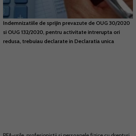
Indemnizatiile de sprijin prevazute de OUG 30/2020
si OUG 132/2020, pentru activitate intrerupta ori
redusa, trebuiau declarate in Declaratia unica
PFA-urile, profesionistii si persoanele fizice cu drepturi