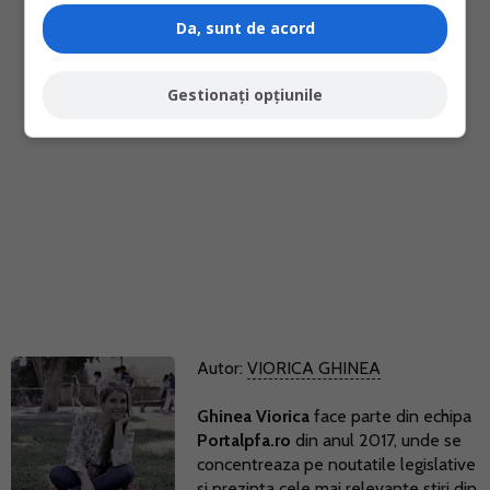
Da, sunt de acord
Gestionați opțiunile
Autor:
VIORICA GHINEA
Ghinea Viorica
face parte din echipa
Portalpfa.ro
din anul 2017, unde se
concentreaza pe noutatile legislative
si prezinta cele mai relevante stiri din