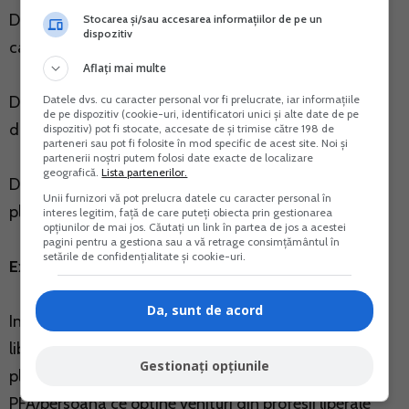
Daca titularul PFA se incadreaza la exceptii, CASS se
Stocarea și/sau accesarea informațiilor de pe un
dispozitiv
calculeaza la venitul net, oricare ar fi acesta.
Aflați mai multe
Datele dvs. cu caracter personal vor fi prelucrate, iar informațiile
De exemplu, daca venitul net este de 1000 lei se
de pe dispozitiv (cookie-uri, identificatori unici și alte date de pe
datoreaza 100 lei CASS.
dispozitiv) pot fi stocate, accesate de și trimise către 198 de
parteneri sau pot fi folosite în mod specific de acest site. Noi și
partenerii noștri putem folosi date exacte de localizare
geografică.
Lista partenerilor.
Daca titularul nu se incadreaza la exceptii, atunci
Unii furnizori vă pot prelucra datele cu caracter personal în
plateste CASS la plafonul de 6 salarii.
interes legitim, față de care puteți obiecta prin gestionarea
opțiunilor de mai jos. Căutați un link în partea de jos a acestei
pagini pentru a gestiona sau a vă retrage consimțământul în
setările de confidențialitate și cookie-uri.
Exceptiile sunt urmatoarele:
Da, sunt de acord
In cazul veniturilor obtinute de PFA sau din profesii
liberale mai mici de 6 salarii, nu se datoreaza CASS la
Gestionați opțiunile
plafonul minim de 6 salarii daca titularul de
PFA/persoana ce obtine venituri din profesii liberale