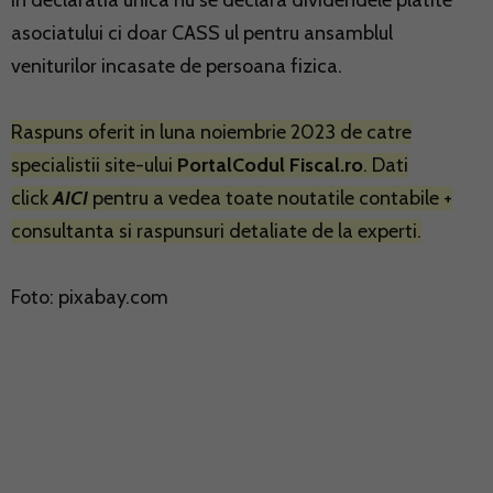
In declaratia unica nu se declara dividendele platite
asociatului ci doar CASS ul pentru ansamblul
veniturilor incasate de persoana fizica.
Raspuns oferit in luna noiembrie 2023 de catre
specialistii site-ului
PortalCodul Fiscal.ro
. Dati
click
AICI
pentru a vedea toate noutatile contabile +
consultanta si raspunsuri detaliate de la experti.
Foto: pixabay.com