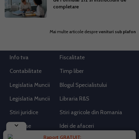
completare
Mai multe articole despre
venituri sub plafon
Info tva
Fiscalitate
Contabilitate
Timp liber
Legislatia Muncii
Blogul Specialistului
Legislatia Muncii
Libraria R&S
Stiri juridice
Stiri agricole din Romania
keyboard_arrow_down
AdSense
Idei de afaceri
Raport GRATUIT: