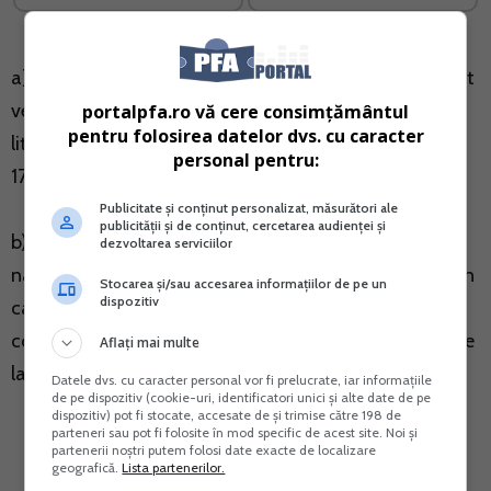
a) persoanele fizice care au estimat pentru anul curent
venituri anuale cumulate din cele prevazute la art. 155
portalpfa.ro vă cere consimțământul
pentru folosirea datelor dvs. cu caracter
lit. b)-h), sub nivelul plafonului minim prevazut la art.
personal pentru:
170 alin. (2);
Publicitate și conținut personalizat, măsurători ale
publicității și de conținut, cercetarea audienței și
b) persoanele fizice care nu realizeaza venituri de
dezvoltarea serviciilor
natura celor prevazute la art. 155 si nu se incadreaza in
Stocarea și/sau accesarea informațiilor de pe un
dispozitiv
categoriile de persoane exceptate de la plata
contributiei de asigurari sociale de sanatate prevazute
Aflați mai multe
la art. 154 alin. (1).
Datele dvs. cu caracter personal vor fi prelucrate, iar informațiile
de pe dispozitiv (cookie-uri, identificatori unici și alte date de pe
dispozitiv) pot fi stocate, accesate de și trimise către 198 de
parteneri sau pot fi folosite în mod specific de acest site. Noi și
partenerii noștri putem folosi date exacte de localizare
geografică.
Lista partenerilor.