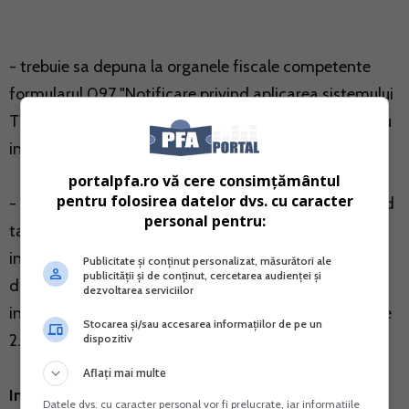
- trebuie sa depuna la organele fiscale competente
formularul 097 "Notificare privind aplicarea sistemului
TVA la incasare" din care sa rezulte ca opteaza pentru
intrarea in sistem. Termen : 25 ianuarie inclusiv.
portalpfa.ro vă cere consimțământul
pentru folosirea datelor dvs. cu caracter
- se considera ca persoana impozabila a optat in mod
personal pentru:
tacit pentru continuarea aplicarii sistemului TVA la
incasare, neavand obligatia sa depuna notificarea,
Publicitate și conținut personalizat, măsurători ale
publicității și de conținut, cercetarea audienței și
daca in anul precedent a aplicat sistemul TVA la
dezvoltarea serviciilor
incasare si cifra sa de afaceri nu a depasit plafonul de
Stocarea și/sau accesarea informațiilor de pe un
2.250.000 lei.
dispozitiv
Aflați mai multe
In ce consta sistemul de TVA la incasare:
Datele dvs. cu caracter personal vor fi prelucrate, iar informațiile