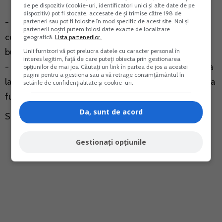
de pe dispozitiv (cookie-uri, identificatori unici și alte date de pe
dispozitiv) pot fi stocate, accesate de și trimise către 198 de
- amanarea exigibilitatii TVA pana la data incasarii
parteneri sau pot fi folosite în mod specific de acest site. Noi și
partenerii noștri putem folosi date exacte de localizare
contravalorii integrale/partiale a livrarii de
geografică.
Lista partenerilor.
bunuri/prestarii de servicii;
Unii furnizori vă pot prelucra datele cu caracter personal în
interes legitim, față de care puteți obiecta prin gestionarea
- amanarea dreptului de deducere a TVA pana la data
opțiunilor de mai jos. Căutați un link în partea de jos a acestei
pagini pentru a gestiona sau a vă retrage consimțământul în
la care TVA aferenta bunurilor / serviciilor a fost platita
setările de confidențialitate și cookie-uri.
furnizorului / prestatorului.
Da, sunt de acord
Sursa:
Fiscalitatea
Gestionați opțiunile