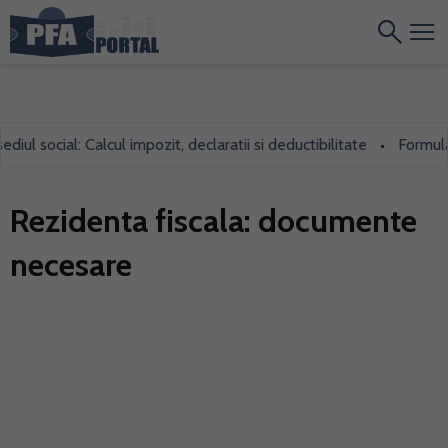
l social: Calcul impozit, declaratii si deductibilitate
Formularul
•
Rezidenta fiscala: documente
necesare