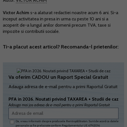
Autor:
VICTOR ACHIM
Victor Achim
s-a alaturat redactiei noastre acum 6 ani. Si-a
inceput activitatea in presa in urma cu peste 10 ani si a
acoperit de-a lungul anilor domenii precum TVA, taxe si
impozite si contributii sociale.
Ti-a placut acest articol? Recomanda-l prietenilor:
Va oferim CADOU un Raport Special Gratuit
Adauga adresa de e-mail pentru a primi Raportul Gratuit
PFA in 2026. Noutati privind TAXAREA + Studii de caz
Adauga mai jos adresa de e-mail pentru a primi Raportul Gratuit
Da, vreau informatii despre produsele Rentrop&Straton. Sunt de acord ca datele
personale sa fie prelucrate conform
Regulamentului UE 679/2016