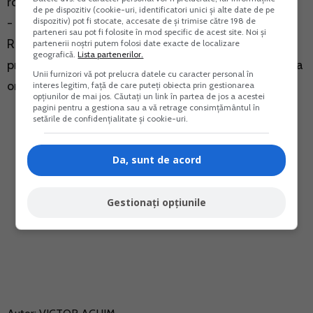
romana.
de pe dispozitiv (cookie-uri, identificatori unici și alte date de pe
dispozitiv) pot fi stocate, accesate de și trimise către 198 de
- documente care atesta existenta unei locuinte in
parteneri sau pot fi folosite în mod specific de acest site. Noi și
Romania a persoanei fizice, locuinta care poate fi in
partenerii noștri putem folosi date exacte de localizare
geografică.
Lista partenerilor.
proprietate sau inchiriata, dar care ramane disponibila
Unii furnizori vă pot prelucra datele cu caracter personal în
oricand pentru aceasta persoana si/sau familia sa.
interes legitim, față de care puteți obiecta prin gestionarea
opțiunilor de mai jos. Căutați un link în partea de jos a acestei
pagini pentru a gestiona sau a vă retrage consimțământul în
setările de confidențialitate și cookie-uri.
Da, sunt de acord
Gestionați opțiunile