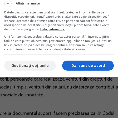
Aflați mai multe
Datele dvs. cu caracter personal vor fi prelucrate, iar informațiile de pe
enituri din drepturi de proprietate intelectuala pot opta
dispozitiv (cookie-uri, identificatori unici și alte date de pe dispozitiv) pot fi
it final, caz in care, impozitul se calculeaza prin retinere 
stocate, accesate de și trimise către 198 de parteneri sau pot fi folosite în
mod specific de acest site. Noi și partenerii noștri putem folosi date exacte
icarea cotei de 16% asupra venitului brut. Optiunea de
de localizare geografică.
Lista partenerilor.
in momentul incheierii fiecarui raport juridic/contract si est
Unii furnizori vă pot prelucra datele cu caracter personal în interes legitim,
față de care puteți obiecta prin gestionarea opțiunilor de mai jos. Căutați un
ctivitatii desfasurate pe baza acestuia.
link în partea de jos a acestei pagini pentru a gestiona sau a vă retrage
consimțământul în setările de confidențialitate și cookie-uri.
 pana la data de 25 inclusiv a lunii urmatoare celei in care
Gestionați opțiunile
Da, sunt de acord
atorii, persoanele care realizeaza venituri din drepturi de
acelasi timp si venituri din salarii, nu datoreaza contributi
ari sociale de sanatate.
vire la documentul suport, facem precizarea ca, in Codul