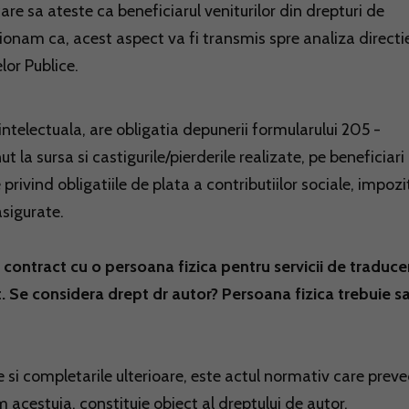
re sa ateste ca beneficiarul veniturilor din drepturi de
tionam ca, acest aspect va fi transmis spre analiza directi
lor Publice.
 intelectuala, are obligatia depunerii formularului 205 -
t la sursa si castigurile/pierderile realizate, pe beneficiari
privind obligatiile de plata a contributiilor sociale, impozi
sigurate.
contract cu o persoana fizica pentru servicii de traduce
. Se considera drept dr autor? Persoana fizica trebuie sa
e si completarile ulterioare, este actul normativ care prev
 acestuia, constituie obiect al dreptului de autor,