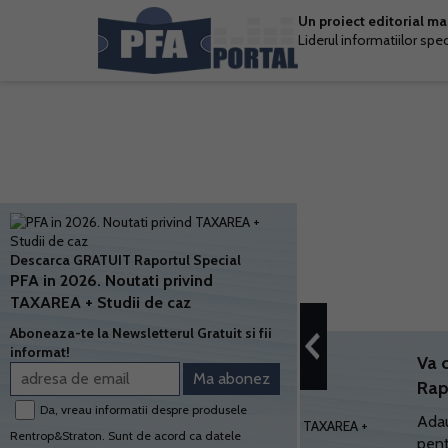
Un proiect editorial m
Liderul informatiilor spe
Descarca GRATUIT Raportul Special
PFA in 2026. Noutati privind
TAXAREA + Studii de caz
Aboneaza-te la Newsletterul Gratuit si fii
informat!
Va 
Rap
Da, vreau informatii despre produsele
Adau
Rentrop&Straton. Sunt de acord ca datele
pent