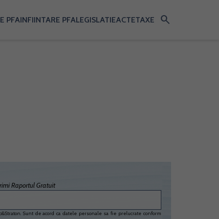
search
E PFA
INFIINTARE PFA
LEGISLATIE
ACTE
TAXE
imi Raportul Gratuit
&Straton. Sunt de acord ca datele personale sa fie prelucrate conform