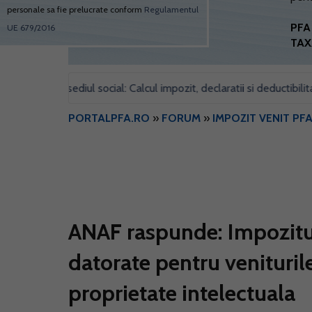
personale sa fie prelucrate conform
Regulamentul
PFA 
UE 679/2016
TAX
 pentru sediul social: Calcul impozit, declaratii si deductibilitate
PORTALPFA.RO
»
FORUM
»
IMPOZIT VENIT PF
ANAF raspunde: Impozitul 
datorate pentru venituril
proprietate intelectuala