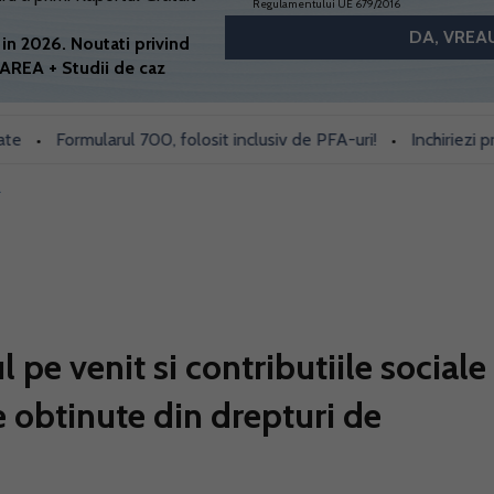
Regulamentului UE 679/2016
in 2026. Noutati privind
AREA + Studii de caz
Formularul 700, folosit inclusiv de PFA-uri!
Inchiriezi prin B
•
•
A
pe venit si contributiile sociale
e obtinute din drepturi de