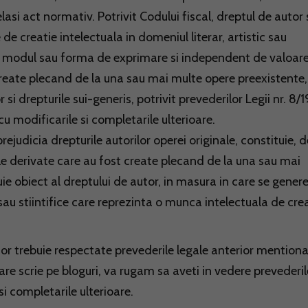
lasi act normativ. Potrivit Codului fiscal, dreptul de autor 
de creatie intelectuala in domeniul literar, artistic sau
tie, modul sau forma de exprimare si independent de valoare
 create plecand de la una sau mai multe opere preexistente,
si drepturile sui-generis, potrivit prevederilor Legii nr. 8/
cu modificarile si completarile ulterioare.
ejudicia drepturile autorilor operei originale, constituie, d
le derivate care au fost create plecand de la una sau mai
ie obiect al dreptului de autor, in masura in care se gener
 sau stiintifice care reprezinta o munca intelectuala de crea
tor trebuie respectate prevederile legale anterior mentiona
care scrie pe bloguri, va rugam sa aveti in vedere prevederil
si completarile ulterioare.