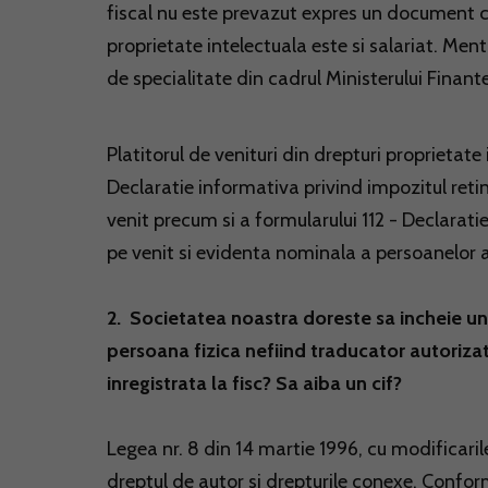
fiscal nu este prevazut expres un document ca
proprietate intelectuala este si salariat. Men
de specialitate din cadrul Ministerului Finante
Platitorul de venituri din drepturi proprietate
Declaratie informativa privind impozitul retinu
venit precum si a formularului 112 - Declaratie 
pe venit si evidenta nominala a persoanelor a
2. Societatea noastra doreste sa incheie un 
persoana fizica nefiind traducator autorizat
inregistrata la fisc? Sa aiba un cif?
Legea nr. 8 din 14 martie 1996, cu modificaril
dreptul de autor si drepturile conexe. Conform