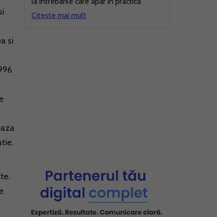
la intrebarile care apar in practica
si
Citeste mai mult
a si
1996
e
eaza
tie.
te.
e