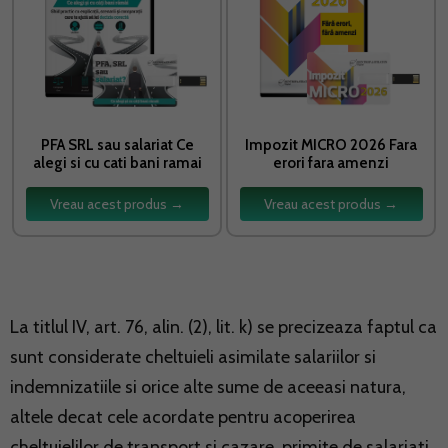
PFA SRL sau salariat Ce
Impozit MICRO 2026 Fara
alegi si cu cati bani ramai
erori fara amenzi
Vreau acest produs →
Vreau acest produs →
La titlul IV, art. 76, alin. (2), lit. k) se precizeaza faptul ca
sunt considerate cheltuieli asimilate salariilor si
indemnizatiile si orice alte sume de aceeasi natura,
altele decat cele acordate pentru acoperirea
cheltuielilor de transport si cazare, primite de salariati,