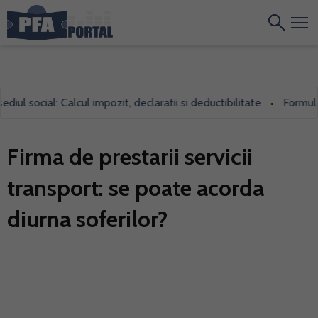
l social: Calcul impozit, declaratii si deductibilitate
Formularul
•
Firma de prestarii servicii
transport: se poate acorda
diurna soferilor?