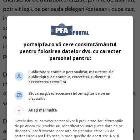
potrivit legii, pe perioada delegarii/detasarii, dupa caz,
in alta localitate, in tara si in strainatate, in interesul
serviciului, pentru partea care nu depaseste plafonul
neimpozabil de 2,5 ori nivelul legal stabilit pentru
portalpfa.ro vă cere consimțământul
indemnizatie, prin hotarare a Guvernului pentru
pentru folosirea datelor dvs. cu caracter
personalul autoritatilor si institutiilor publice stabilit.
personal pentru:
Publicitate și conținut personalizat, măsurători ale
Dat fiind faptul ca dvs doriti sa acordati o
publicității și de conținut, cercetarea audienței și
dezvoltarea serviciilor
indemnizatie (diurna) pentru soferii care nu se
deplaseaza din localitate, aceasta trebuie interpretata
Stocarea și/sau accesarea informațiilor de pe un
dispozitiv
ca si cheltuiala nedeductibila.
Aflați mai multe
De asemenea, in ceea ce priveste impozitul pe venit,
Datele dvs. cu caracter personal vor fi prelucrate, iar informațiile
de pe dispozitiv (cookie-uri, identificatori unici și alte date de pe
aceasta cheltuiala (diurna), este asimilata, din punctul
dispozitiv) pot fi stocate, accesate de și trimise către 198 de
parteneri sau pot fi folosite în mod specific de acest site. Noi și