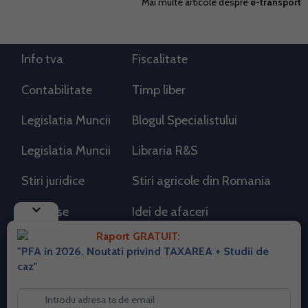
Mai multe articole despre
e-transport
Info tva
Fiscalitate
Contabilitate
Timp liber
Legislatia Muncii
Blogul Specialistului
Legislatia Muncii
Libraria R&S
Stiri juridice
Stiri agricole din Romania
keyboard_arrow_down
AdSense
Idei de afaceri
Raport GRATUIT:
"PFA in 2026. Noutati privind TAXAREA + Studii de
RSS Flux RSS 2.0
caz"
Sitemap XML
Despre cookies
Parterneri PortalPFA