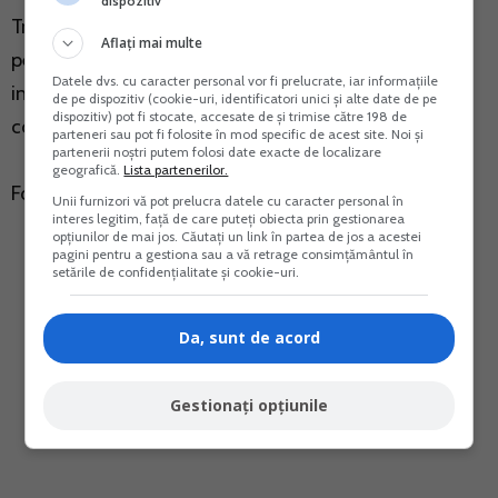
dispozitiv
Transport, fiind efectuate demersuri de optimizare a
Aflați mai multe
performantei si de scalabilitate a sistemului, astfel
Datele dvs. cu caracter personal vor fi prelucrate, iar informațiile
incat sa poata face fata varfurilor de solicitare fara a
de pe dispozitiv (cookie-uri, identificatori unici și alte date de pe
dispozitiv) pot fi stocate, accesate de și trimise către 198 de
compromite timpul de raspuns.
parteneri sau pot fi folosite în mod specific de acest site. Noi și
partenerii noștri putem folosi date exacte de localizare
geografică.
Lista partenerilor.
Foto: pixabay.com
Unii furnizori vă pot prelucra datele cu caracter personal în
interes legitim, față de care puteți obiecta prin gestionarea
opțiunilor de mai jos. Căutați un link în partea de jos a acestei
pagini pentru a gestiona sau a vă retrage consimțământul în
setările de confidențialitate și cookie-uri.
Da, sunt de acord
Gestionați opțiunile