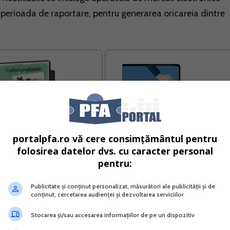
din perioada de raportare, pentru generarea oricareia dintre
portalpfa.ro vă cere consimțământul pentru
folosirea datelor dvs. cu caracter personal
pentru:
i profitabile - Goji Merisoare
Contabilitatea in partida simpla
Aronia
Publicitate și conținut personalizat, măsurători ale publicității și de
conținut, cercetarea audienței și dezvoltarea serviciilor
Vreau acest produs →
Vreau acest produs →
Stocarea și/sau accesarea informațiilor de pe un dispozitiv