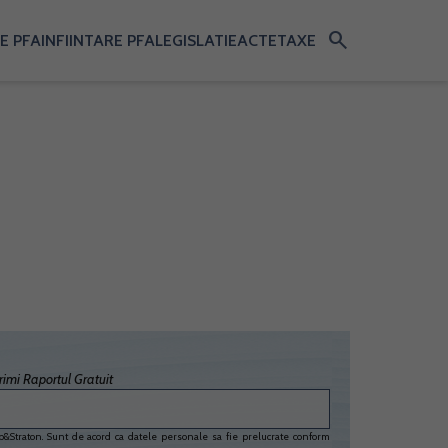
search
E PFA
INFIINTARE PFA
LEGISLATIE
ACTE
TAXE
imi Raportul Gratuit
&Straton. Sunt de acord ca datele personale sa fie prelucrate conform