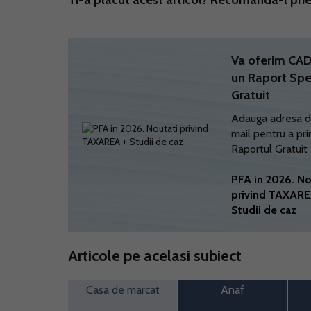
Ti-a placut acest articol? Recomanda-l prie
Va oferim C
un Raport Spe
Gratuit
Adauga adresa d
mail pentru a pri
Raportul Gratuit
PFA in 2026. No
privind TAXARE
Studii de caz
Articole pe acelasi subiect
Casa de marcat
Anaf