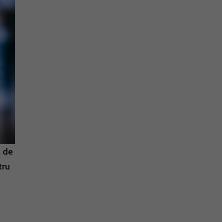
a de
tru