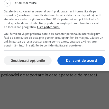
Aflați mai multe
Datele dvs. cu caracter personal vor fi prelucrate, iar informațiile de pe
dispozitiv (cookie-uri, identificatori unici și alte date de pe dispozitiv) pot fi
 pe pagina de internet a Agentiei Nationale de Administrar
stocate, accesate de și trimise către 198 de parteneri sau pot fi folosite în
mod specific de acest site. Noi și partenerii noștri putem folosi date exacte
de localizare geografică.
Lista partenerilor.
Unii furnizori vă pot prelucra datele cu caracter personal în interes legitim,
față de care puteți obiecta prin gestionarea opțiunilor de mai jos. Căutați un
ectronice fiscale neutilizate
" se completeaza cu ajutorul
link în partea de jos a acestei pagini pentru a gestiona sau a vă retrage
lizatorilor pe portalul Agentiei Nationale de Administrare
consimțământul în setările de confidențialitate și cookie-uri.
Gestionați opțiunile
Da, sunt de acord
mite prin mijloace electronice de transmitere la distanta, p
e perioadei de raportare in care aparatele de marcat