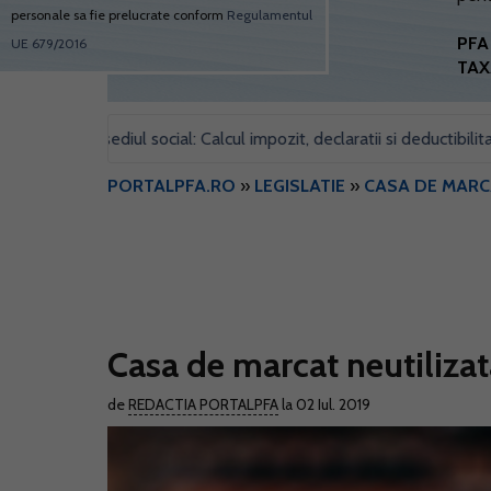
personale sa fie prelucrate conform
Regulamentul
PFA 
UE 679/2016
TAX
ntru sediul social: Calcul impozit, declaratii si deductibilitate
•
PORTALPFA.RO
»
LEGISLATIE
»
CASA DE MARC
Casa de marcat neutilizata
de
REDACTIA PORTALPFA
la 02 Iul. 2019