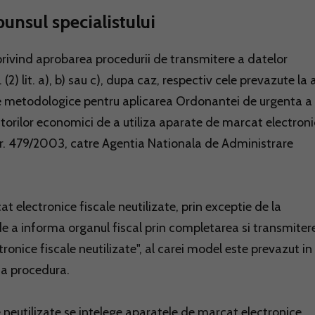
punsul specialistului
privind aprobarea procedurii de transmitere a datelor
in. (2) lit. a), b) sau c), dupa caz, respectiv cele prevazute la a
ormele metodologice pentru aplicarea Ordonantei de urgenta a
atorilor economici de a utiliza aparate de marcat electron
nr. 479/2003, catre Agentia Nationala de Administrare
cat electronice fiscale neutilizate, prin exceptie de la
tia de a informa organul fiscal prin completarea si transmiter
ronice fiscale neutilizate", al carei model este prevazut in
ta procedura.
e neutilizate se intelege aparatele de marcat electronice