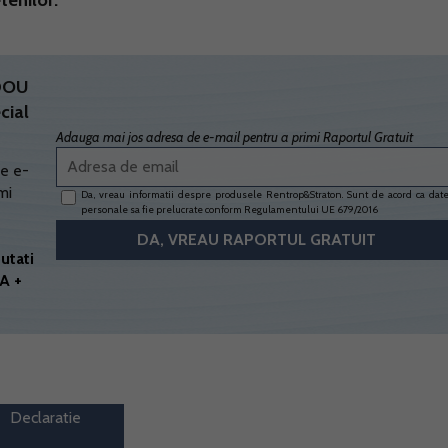
tenilor:
ADOU
cial
Adauga mai jos adresa de e-mail pentru a primi Raportul Gratuit
e e-
mi
Da, vreau informatii despre produsele Rentrop&Straton. Sunt de acord ca dat
personale sa fie prelucrate conform
Regulamentului UE 679/2016
utati
A +
Declaratie