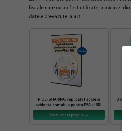
fiscale care nu au fost utilizate, in nicio zi 
datele prevazute la art. 1.
RIDE-SHARING implicatii fiscale si
3 cultur
evidenta contabila pentru PFA si SRL
Vreau acest produs →