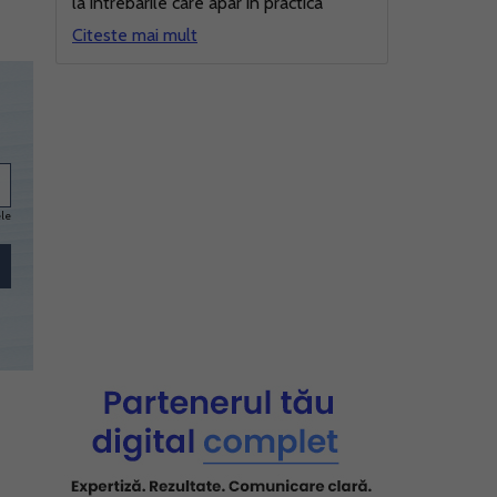
la intrebarile care apar in practica
Citeste mai mult
ele