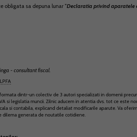
te obligata sa depuna lunar "
Declaratia privind aparatele
inga - consultant fiscal.
LPFA
ormata dintr-un colectiv de 3 autori specializati in domenii prec
TVA si legislatia muncii. Zilnic aducem in atentia dvs. tot ce este no
scala si contabila, explicand detaliat modificarile aparute. Va oferi
ce dilema generata de noutatile cotidiene.