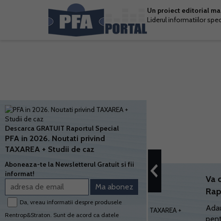
Un proiect editorial m
Liderul informatiilor spe
Descarca GRATUIT Raportul Special
PFA in 2026. Noutati privind
TAXAREA + Studii de caz
Aboneaza-te la Newsletterul Gratuit si fii
informat!
Va 
Rap
Da, vreau informatii despre produsele
Adau
Rentrop&Straton. Sunt de acord ca datele
pent