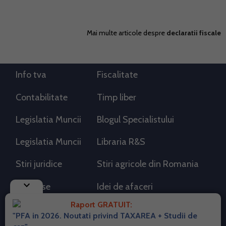
Mai multe articole despre
declaratii fiscale
Info tva
Fiscalitate
Contabilitate
Timp liber
Legislatia Muncii
Blogul Specialistului
Legislatia Muncii
Libraria R&S
Stiri juridice
Stiri agricole din Romania
keyboard_arrow_down
AdSense
Idei de afaceri
Raport GRATUIT:
"PFA in 2026. Noutati privind TAXAREA + Studii de