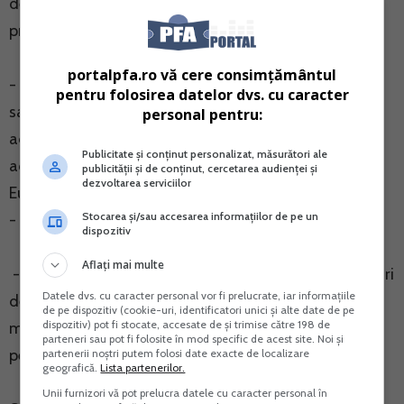
dependente sau asociate pentru platile facute in anul
precedent - formularul 400
portalpfa.ro vă cere consimțământul
- Declaratia informativa privind veniturile de natura
pentru folosirea datelor dvs. cu caracter
salariala sau asimilate salariilor, inclusiv remuneratiile
personal pentru:
administratorilor si ale altor persoane asimilate
Publicitate și conținut personalizat, măsurători ale
acestora, rezidenti ai altor state membre ale Uniunii
publicității și de conținut, cercetarea audienței și
dezvoltarea serviciilor
Europene, realizate in Romania pentru anul precedent
Stocarea și/sau accesarea informațiilor de pe un
- formularul 402
dispozitiv
Aflați mai multe
- Declaratia informativa privind produsele de asigurari
Datele dvs. cu caracter personal vor fi prelucrate, iar informațiile
de viata contractate de rezidenti ai altor state
de pe dispozitiv (cookie-uri, identificatori unici și alte date de pe
dispozitiv) pot fi stocate, accesate de și trimise către 198 de
membre ale Uniunii Europene pe teritoriul Romaniei
parteneri sau pot fi folosite în mod specific de acest site. Noi și
pentru anul precedent - formularul 403
partenerii noștri putem folosi date exacte de localizare
geografică.
Lista partenerilor.
Unii furnizori vă pot prelucra datele cu caracter personal în