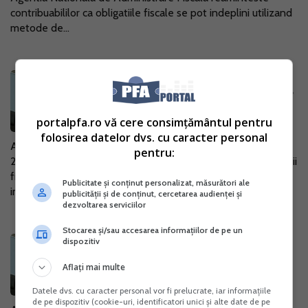
contribuabililor ca obligatiile fiscale se pot indeplini utilizand
metode de...
20 decembrie, data limita pentru
depunerea a sapte declaratii fiscale
18 Dec. 2019
portalpfa.ro vă cere consimțământul pentru
folosirea datelor dvs. cu caracter personal
ANAF reaminteste contribuabililor ca data de 20 decembrie
pentru:
2019 este data limita pentru depunerea mai multor declaratii
fiscale. Mai exact, este vorba despre sapte formulare
Publicitate și conținut personalizat, măsurători ale
importante. Iata ce...
publicității și de conținut, cercetarea audienței și
dezvoltarea serviciilor
Stocarea și/sau accesarea informațiilor de pe un
ANAF va stabili din oficiu impozite
dispozitiv
pentru persoanele fizice care nu au
Aflați mai multe
depus declaratiile de impunere
Datele dvs. cu caracter personal vor fi prelucrate, iar informațiile
08 Nov. 2019
de pe dispozitiv (cookie-uri, identificatori unici și alte date de pe