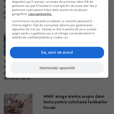
ANAF va stabili din oficiu impozite pentru persoanele fizice
dispozitiv) pot fi stocate, accesate de și trimise către 198 de
care nu au depus declaratiile de impunere conform
parteneri sau pot fi folosite în mod specific de acest site. Noi și
partenerii noștri putem folosi date exacte de localizare
procedurii aprobata prin OANAF 2862/2019 publicat in M.Of.
geografică.
Lista partenerilor.
nr. 897 din 06/11/2019....
Unii furnizori vă pot prelucra datele cu caracter personal în
interes legitim, față de care puteți obiecta prin gestionarea
opțiunilor de mai jos. Căutați un link în partea de jos a acestei
pagini pentru a gestiona sau a vă retrage consimțământul în
Ghid complet PFA: infiintare,
setările de confidențialitate și cookie-uri.
impozitare si declaratii fiscale
obligatorii
Da, sunt de acord
23 Oct. 2019
Vrei sa iti schimbi drumul profesional, dar nu ai prea multe
informatii despre infiintarea si impozitarea unei PFA. Iti
Gestionați opțiunile
prezentam in continuare tot ce trebuie sa stii despre acest
domeniu, de la...
ANAF atrage atentia asupra datei
limita pentru solicitarea facilitatilor
fiscale