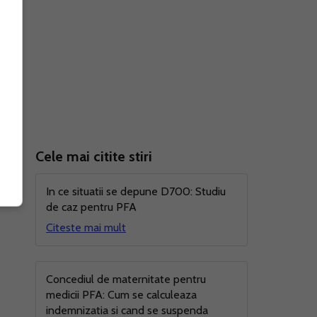
i
Cele mai citite stiri
In ce situatii se depune D700: Studiu
de caz pentru PFA
Citeste mai mult
Concediul de maternitate pentru
medicii PFA: Cum se calculeaza
indemnizatia si cand se suspenda