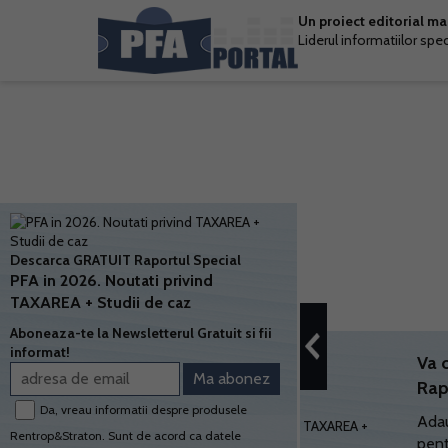
Un proiect editorial m
Liderul informatiilor spe
Descarca GRATUIT Raportul Special
PFA in 2026. Noutati privind
TAXAREA + Studii de caz
Aboneaza-te la Newsletterul Gratuit si fii
informat!
Va 
Rap
Da, vreau informatii despre produsele
Adau
Rentrop&Straton. Sunt de acord ca datele
pent