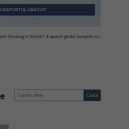
ooking si Airbnb? A aparut ghidul complet cu obligatii fiscale si stu
ce