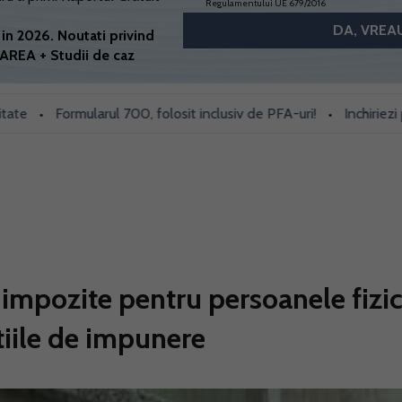
Regulamentului UE 679/2016
in 2026. Noutati privind
AREA + Studii de caz
Formularul 700, folosit inclusiv de PFA-uri!
Inchiriezi prin B
•
•
u impozite pentru persoanele fizi
tiile de impunere