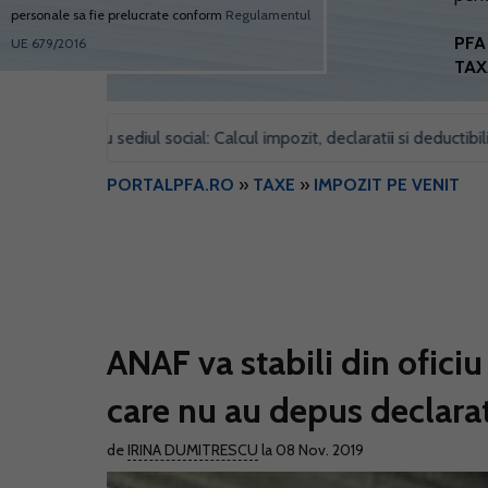
personale sa fie prelucrate conform
Regulamentul
PFA 
UE 679/2016
TAX
 pentru sediul social: Calcul impozit, declaratii si deductibilitate
PORTALPFA.RO
»
TAXE
»
IMPOZIT PE VENIT
ANAF va stabili din ofici
care nu au depus declara
de
IRINA DUMITRESCU
la 08 Nov. 2019