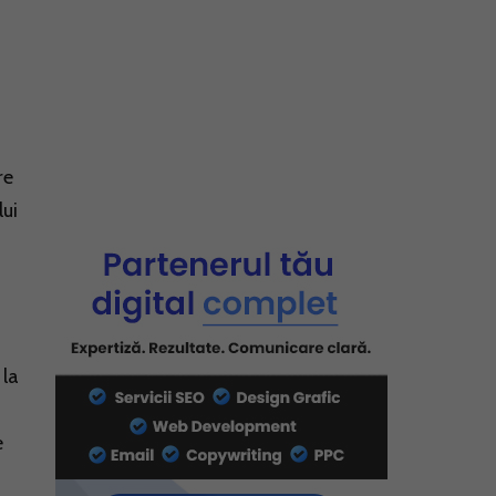
re
lui
 la
e