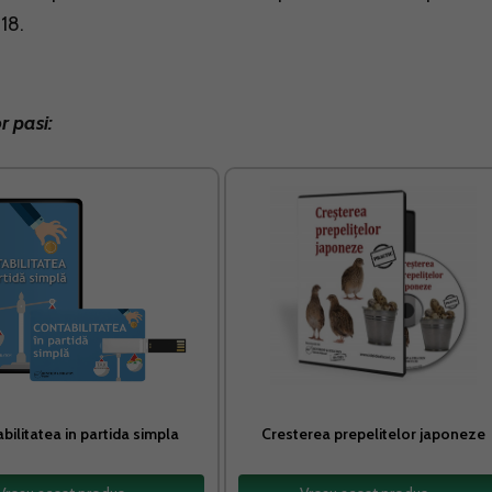
18.
 pasi:
bilitatea in partida simpla
Cresterea prepelitelor japoneze