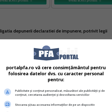
Vreau acest produs →
Vreau acest produs →
igatia depunerii declaratiei de impunere, potrivit legii
a persoanelor fizice care au obligatia depunerii declarat
n evidenta fiscala constituita pe baza:
portalpfa.ro vă cere consimțământul pentru
folosirea datelor dvs. cu caracter personal
laratia unica privind veniturile estimate;
pentru:
sau intermediarii/societatile de administrare a
Publicitate și conținut personalizat, măsurători ale publicității și de
conținut, cercetarea audienței și dezvoltarea serviciilor
ministrate, prin formularele 204 si 205, dupa caz,
Stocarea și/sau accesarea informațiilor de pe un dispozitiv