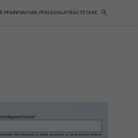
search
E PFA
INFIINTARE PFA
LEGISLATIE
ACTE
TAXE
imi Raportul Gratuit
&Straton. Sunt de acord ca datele personale sa fie prelucrate conform