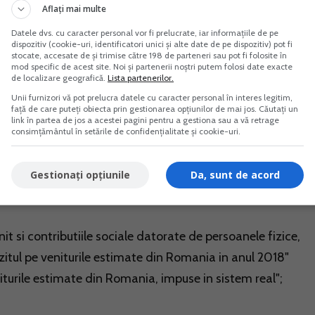
i intre Agentia Nationala de Administrare Fiscala si
Aflați mai multe
turile din strainatate pentru care exista obligatia depuneri
Datele dvs. cu caracter personal vor fi prelucrate, iar informațiile de pe
dispozitiv (cookie-uri, identificatori unici și alte date de pe dispozitiv) pot fi
 avea in vedere informatiile obtinute in baza schimbului de
stocate, accesate de și trimise către 198 de parteneri sau pot fi folosite în
rare Fiscala si autoritati fiscale din strainatate prin
mod specific de acest site. Noi și partenerii noștri putem folosi date exacte
de localizare geografică.
Lista partenerilor.
 "Automatic Exchange of Information" (AEOI), incepand cu
Unii furnizori vă pot prelucra datele cu caracter personal în interes legitim,
față de care puteți obiecta prin gestionarea opțiunilor de mai jos. Căutați un
link în partea de jos a acestei pagini pentru a gestiona sau a vă retrage
consimțământul în setările de confidențialitate și cookie-uri.
oarele surse de informatii, dupa caz:
Gestionați opțiunile
Da, sunt de acord
it si contributiile sociale datorate de persoanele fizice,
itul pe veniturile estimate din Romania in anul 2018"
iturile estimate din Romania, impuse in sistem real";