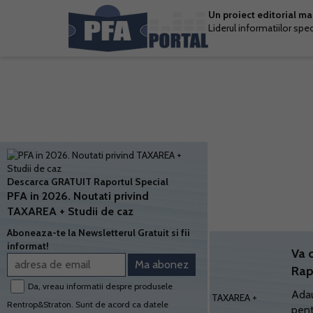
Un proiect editorial m
Liderul informatiilor spe
Descarca GRATUIT Raportul Special
PFA in 2026. Noutati privind
TAXAREA + Studii de caz
Aboneaza-te la Newsletterul Gratuit si fii
informat!
Va 
Rap
Da, vreau informatii despre produsele
Adau
Rentrop&Straton. Sunt de acord ca datele
pent