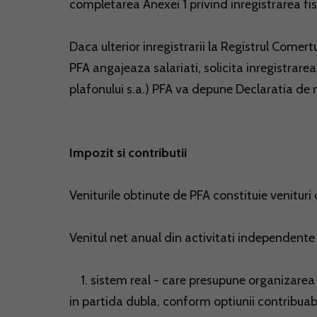
completarea Anexei 1 privind inregistrarea fis
Daca ulterior inregistrarii la Registrul Comertu
PFA angajeaza salariati, solicita inregistrare
plafonului s.a.) PFA va depune Declaratia de 
Impozit si contributii
Veniturile obtinute de PFA constituie venituri
Venitul net anual din activitati independente
1. sistem real - care presupune organizarea
in partida dubla, conform optiunii contribuabi