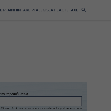
search
E PFA
INFIINTARE PFA
LEGISLATIE
ACTE
TAXE
imi Raportul Gratuit
&Straton. Sunt de acord ca datele personale sa fie prelucrate conform