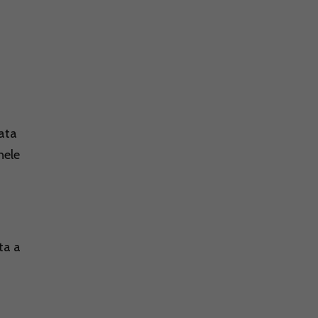
rata
nele
ta a