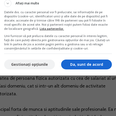
Aflați mai multe
tivitati economice pe teritoriul Romaniei are obligatia sa
Datele dvs. cu caracter personal vor fi prelucrate, iar informațiile de pe
langa tribunal inregistrarea si autorizarea functionarii, inai
dispozitiv (cookie-uri, identificatori unici și alte date de pe dispozitiv) pot fi
stocate, accesate de și trimise către 198 de parteneri sau pot fi folosite în
na fizica autorizata –PFA.
mod specific de acest site. Noi și partenerii noștri putem folosi date exacte
de localizare geografică.
Lista partenerilor.
Unii furnizori vă pot prelucra datele cu caracter personal în interes legitim,
ctul de activitate cel mult 5 clase de activitati prevazu
față de care puteți obiecta prin gestionarea opțiunilor de mai jos. Căutați un
link în partea de jos a acestei pagini pentru a gestiona sau a vă retrage
ile pentru care este autorizata, singura sau impreuna cu c
consimțământul în setările de confidențialitate și cookie-uri.
tate de angajator, cu contract individual de munca, inche
Gestionați opțiunile
Da, sunt de acord
tea de persoana fizica autorizata cu cea de salariat al un
asi domeniu, cat si intr-un alt domeniu de activitate
torizata.
ncipal forta de munca si aptitudinile sale profesionale. Ea 