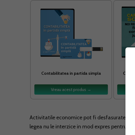
Contabilitatea in partida simpla
Capita
fis
Vreau acest produs →
Activitatile economice pot fi desfasurate in t
legea nu le interzice in mod expres pentru libe