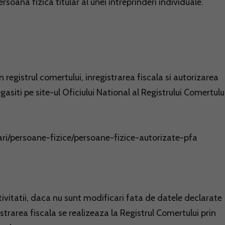
soana fizica titular al unei intreprinderi individuale.
registrul comertului, inregistrarea fiscala si autorizarea
gasiti pe site-ul Oficiului National al Registrului Comertului
ari/persoane-fizice/persoane-fizice-autorizate-pfa
vitatii, daca nu sunt modificari fata de datele declarate
istrarea fiscala se realizeaza la Registrul Comertului prin