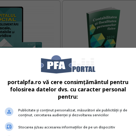
lul social Noi reglementari
Contabilitatea si fiscalitatea
cale contabile si juridice
persoanelor fizice
portalpfa.ro vă cere consimțământul pentru
folosirea datelor dvs. cu caracter personal
Vreau acest produs →
Vreau acest produs →
pentru:
Publicitate și conținut personalizat, măsurători ale publicității și de
conținut, cercetarea audienței și dezvoltarea serviciilor
oate domeniile, meseriile, ocupatiile sau profesiile pe care
ra initiativa.
Stocarea și/sau accesarea informațiilor de pe un dispozitiv