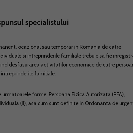
spunsul specialistului
manent, ocazional sau temporar in Romania de catre
dividuale si intreprinderile familiale trebuie sa fie inregist
vind desfasurarea activitatilor economice de catre persoa
 intreprinderile familiale.
re urmatoarele forme: Persoana Fizica Autorizata (PFA),
Individuala (II), asa cum sunt definite in Ordonanta de urgen