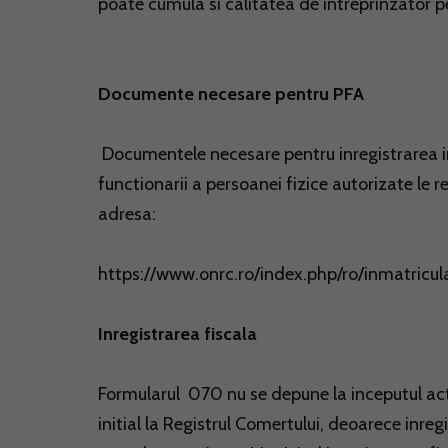
poate cumula si calitatea de intreprinzator per
Documente necesare pentru PFA
Documentele necesare pentru inregistrarea in 
functionarii a persoanei fizice autorizate le re
adresa:
https://www.onrc.ro/index.php/ro/inmatricul
Inregistrarea fiscala
Formularul 070 nu se depune la inceputul acti
initial la Registrul Comertului, deoarece inreg