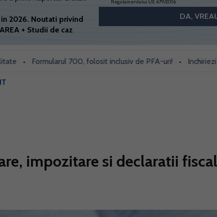
Regulamentului UE 679/2016
in 2026. Noutati privind
AREA + Studii de caz
Formularul 700, folosit inclusiv de PFA-uri!
Inchiriezi prin 
•
•
IT
re, impozitare si declaratii fisca