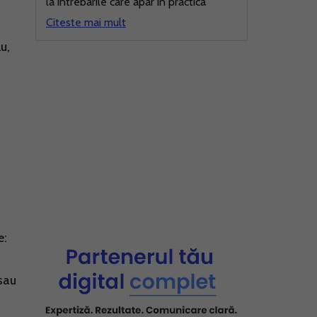
la intrebarile care apar in practica
Citeste mai mult
u,
e:
sau