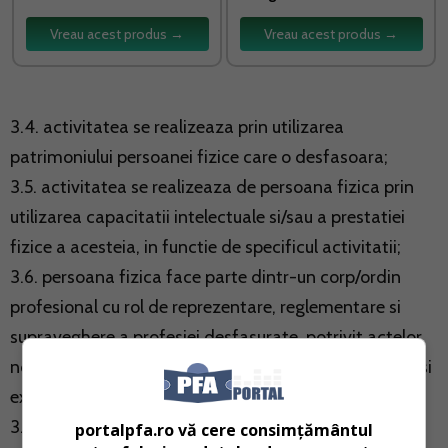
Vreau acest produs →
Vreau acest produs →
3.4. activitatea se realizeaza prin utilizarea
patrimoniului persoanei fizice care o desfasoara;
3.5. activitatea se realizeaza de persoana fizica prin
utilizarea capacitatii intelectuale si/sau a prestatiei
fizice a acesteia, in functie de specificul activitatii;
3.6. persoana fizica face parte dintr-un corp/ordin
profesional cu rol de reprezentare, reglementare si
supraveghere a profesiei desfasurate, potrivit actelor
normative speciale care reglementeaza organizarea si
exercitarea profesiei respective;
3.7. persoana fizica dispune de libertatea de a
portalpfa.ro vă cere consimțământul