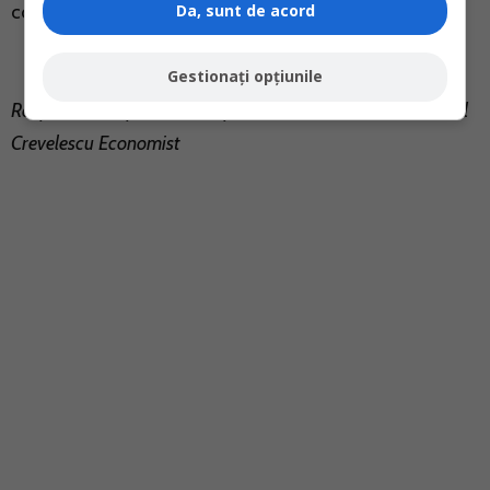
Da, sunt de acord
contabila va fi: 628 = 401
Gestionați opțiunile
Raspuns oferit pentru
www.portalcontabilitate.ro
de Daniel
Crevelescu Economist