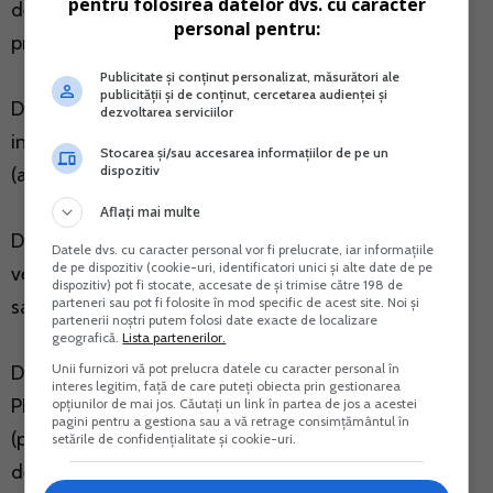
pentru folosirea datelor dvs. cu caracter
desfasura activitatea direct, cu personal angajat sau
personal pentru:
prin colaborare cu terte persoane in conditiile legii.
Publicitate și conținut personalizat, măsurători ale
publicității și de conținut, cercetarea audienței și
Din intrebarea dumneavoastra se intelege ca vorbim,
dezvoltarea serviciilor
in mod evident, despre o activitate dependenta
Stocarea și/sau accesarea informațiilor de pe un
dispozitiv
(asociatul doreste sa se angajeze).
Aflați mai multe
Daca nu indepliniti 4 din criteriile enuntate mai sus,
Datele dvs. cu caracter personal vor fi prelucrate, iar informațiile
de pe dispozitiv (cookie-uri, identificatori unici și alte date de pe
veti incheia contract de munca si veti contabiliza
dispozitiv) pot fi stocate, accesate de și trimise către 198 de
parteneri sau pot fi folosite în mod specific de acest site. Noi și
salariul.
partenerii noștri putem folosi date exacte de localizare
geografică.
Lista partenerilor.
Unii furnizori vă pot prelucra datele cu caracter personal în
Daca indepliniti 4 dintre criterii, factura primita de la
interes legitim, față de care puteți obiecta prin gestionarea
PFA se inregistreaza pe cheltuieli si nu se fac retineri
opțiunilor de mai jos. Căutați un link în partea de jos a acestei
pagini pentru a gestiona sau a vă retrage consimțământul în
(pfa tine evidenta contabila proprie, isi calculeaza, isi
setările de confidențialitate și cookie-uri.
declara si isi plateste singur impozitele). Nota