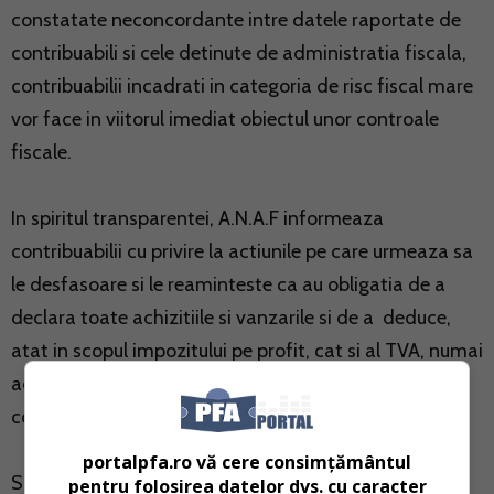
constatate neconcordante intre datele raportate de
contribuabili si cele detinute de administratia fiscala,
contribuabilii incadrati in categoria de risc fiscal mare
vor face in viitorul imediat obiectul unor controale
fiscale.
In spiritul transparentei, A.N.A.F informeaza
contribuabilii cu privire la actiunile pe care urmeaza sa
le desfasoare si le reaminteste ca au obligatia de a
declara toate achizitiile si vanzarile si de a deduce,
atat in scopul impozitului pe profit, cat si al TVA, numai
acele sume aferente tranzactiilor la care au dreptul
conform normelor legale.
portalpfa.ro vă cere consimțământul
Scopul este acela de a permite contribuabililor luarea
pentru folosirea datelor dvs. cu caracter