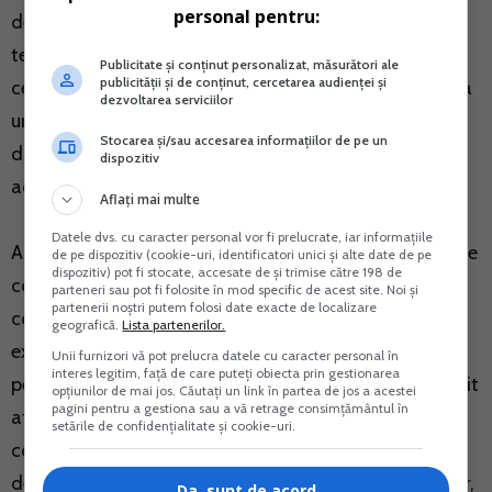
personal pentru:
de masuri pentru depunerea tuturor declaratiilor la
termenele legale, precum si a celor nedepuse sau a
Publicitate și conținut personalizat, măsurători ale
publicității și de conținut, cercetarea audienței și
celor rectificative, dupa caz, si totodata ca, in situatia
dezvoltarea serviciilor
unui eventual control, sa aiba timp sa pregateasca
Stocarea și/sau accesarea informațiilor de pe un
documentele contabile si fiscale necesare efectuarii
dispozitiv
acestuia.
Aflați mai multe
Datele dvs. cu caracter personal vor fi prelucrate, iar informațiile
Astfel, incepand cu luna aprilie, vor fi initiate actiuni de
de pe dispozitiv (cookie-uri, identificatori unici și alte date de pe
dispozitiv) pot fi stocate, accesate de și trimise către 198 de
control fiscal dedicate verificarii legalitatii si
parteneri sau pot fi folosite în mod specific de acest site. Noi și
partenerii noștri putem folosi date exacte de localizare
conformitatii declaratiilor fiscale, corectitudinii si
geografică.
Lista partenerilor.
exactitatii stabilirii bazelor de impozitare pentru taxa
Unii furnizori vă pot prelucra datele cu caracter personal în
interes legitim, față de care puteți obiecta prin gestionarea
pe valoarea adaugata si in special a impozitul pe profit
opțiunilor de mai jos. Căutați un link în partea de jos a acestei
pagini pentru a gestiona sau a vă retrage consimțământul în
aferent anului 2016, pentru toate categoriile de
setările de confidențialitate și cookie-uri.
contribuabili mari, mijlocii si mici, din toate domeniile
de activitate economica, inclusiv cel financiar-bancar,
Da, sunt de acord